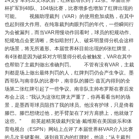
24支扩军到32支球队后，红牌数增长到了22张。本届世界
杯扩军到48队、104场比赛，比赛增多也增加了红牌出现的
可能。 视频助理裁判（VAR）的使用愈加成熟，在其中
也起到很大作用。在纯靠裁判肉眼判罚的年代，一些瞬间行
为会被漏判，而当VAR用慢动作回看时，球员的犯规动作、
犯规地点会更清晰，类似暗肘打人、破坏明显得分机会这样
的场景，将无所遁形。本届世界杯目前出现的6张红牌里，
有4张都是因为破坏对方明显得分机会被触发，VAR在其中
也帮助了主裁判做出准确判罚。 不管有没有VAR，主裁
判都是场上做出最终判罚的人，红牌判罚仍会产生争议。墨
西哥队与南非队的比赛中，南非队的滕巴·兹瓦内得到的全
场第二张红牌引起了一些争议。南非队主帅布罗斯在赛后发
布会上说：“我认为这张红牌太严重了，你再看看当时的场
景，是墨西哥球员阻挡了我的球员。他没有护球，只是倚着
滕巴。滕巴想绕过他，把手臂架在了对方肩膀上，他就做了
这些。” 前英超精英级裁判安迪·戴维斯在美国娱乐和体
育电视台（ESPN）网站上点评了本届世界杯VAR介入比赛
的几次关键案例。谈到兹瓦内的红牌时，他说：“从主裁判