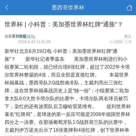
墨西哥世界杯
世界杯 | 小科普：美加墨世界杯红牌“通胀”？
点击重新加载
球迷论坛
楼主
2026-6-20 11:01:05
2250
0
新华社北京6月19日电 小科普：美加墨世界杯红牌“通
胀”？ 新华社记者季嘉东 美加墨世界杯刚进行到小
组赛第二轮初段，就已经出现6张红牌，超过了2022年卡塔
尔世界杯整届的4张，而且全部是直接红牌。 本届世界
杯揭幕战，墨西哥队2:0战胜南非队，主裁判亮出三张红
牌，这在世界杯揭幕战历史上是“独一份”；小组赛第二轮加
拿大队6:0大胜卡塔尔队的比赛中，卡塔尔队两名球员被罚
下；染红的还有波黑队后卫穆哈雷莫维奇。 提到世界杯
著名“红牌局”，老球迷的第一反应可能是2006年德国世界杯
四分之一决赛。在那场葡萄牙队1:0战胜荷兰队的比赛中，
主裁判伊万诺夫出示了16张黄牌和4张红牌，创下世界杯单