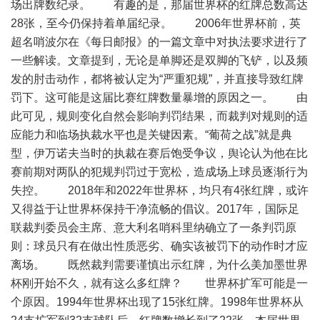
场出牌数纪录。 有趣的是，那届世界杯的红牌总数高达
28张，至今仍保持着单届纪录。 2006年世界杯前，英
超名哨波尔在《每日邮报》的一篇文章中对执法要求进行了
一些解读。文章提到，无论是单脚还是双脚的飞铲，以及频
发的肘击动作，都将被认定为“严重犯规”，并直接导致红牌
罚下。这可能是这届比赛红牌数量暴增的原因之一。 由
此可见，规则变化自然会影响判罚结果，而裁判对规则的适
应能力和临场执裁水平也是关键因素。“葡荷之战”就是典
型，伊万诺夫当时的执裁在赛后饱受争议，舆论认为他在比
赛前期对两队的犯规判罚过于宽松，造成场上球员逐渐行为
失控。 2018年和2022年世界杯，均只有4张红牌，或许
又得益于让世界杯保持干净流畅的倡议。2017年，国际足
联裁判委员会主席、意大利名哨科里纳确立了一条判罚原
则：球员只有在做出性质恶劣、确实该被罚下的动作时才应
离场。 既然裁判需要谨慎出示红牌，为什么美加墨世界
杯刚开始不久，就有这么多红牌？ 世界杯扩军可能是一
个原因。1994年世界杯出现了15张红牌。1998年世界杯从