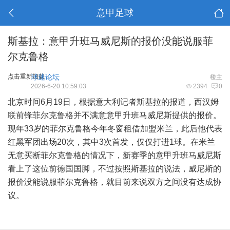
意甲足球
斯基拉：意甲升班马威尼斯的报价没能说服菲
尔克鲁格
点击重新加载
球迷论坛
楼主
2026-6-20 10:59:03
2394
0
北京时间6月19日，根据意大利记者斯基拉的报道，西汉姆
联前锋菲尔克鲁格并不满意意甲升班马威尼斯提供的报价。
现年33岁的菲尔克鲁格今年冬窗租借加盟米兰，此后他代表
红黑军团出场20次，其中3次首发，仅仅打进1球。在米兰
无意买断菲尔克鲁格的情况下，新赛季的意甲升班马威尼斯
看上了这位前德国国脚，不过按照斯基拉的说法，威尼斯的
报价没能说服菲尔克鲁格，就目前来说双方之间没有达成协
议。