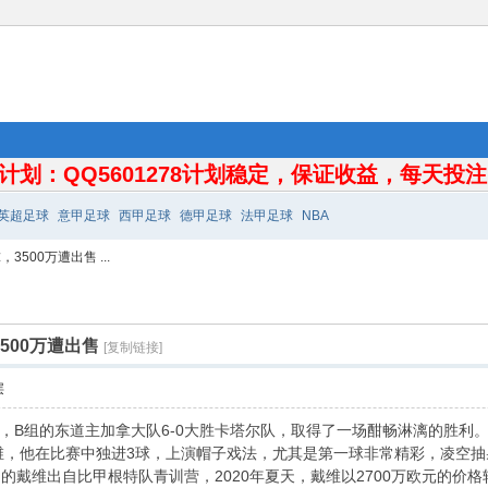
计划：QQ5601278计划稳定，保证收益，每天投注10
英超足球
意甲足球
西甲足球
德甲足球
法甲足球
NBA
500万遭出售 ...
500万遭出售
[复制链接]
层
，B组的东道主加拿大队6-0大胜卡塔尔队，取得了一场酣畅淋漓的胜利
维，他在比赛中独进3球，上演帽子戏法，尤其是第一球非常精彩，凌空
的戴维出自比甲根特队青训营，2020年夏天，戴维以2700万欧元的价