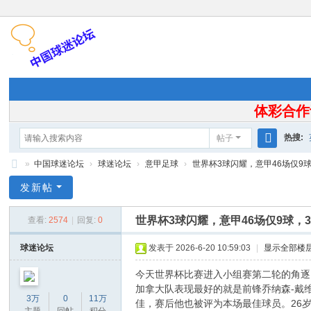
体彩合作
热搜:
帖子
搜
»
中国球迷论坛
›
球迷论坛
›
意甲足球
›
世界杯3球闪耀，意甲46场仅9球，3
索
中
发新帖
国
世界杯3球闪耀，意甲46场仅9球，3
查看:
2574
|
回复:
0
球
迷
球迷论坛
发表于 2026-6-20 10:59:03
|
显示全部楼
论
今天世界杯比赛进入小组赛第二轮的角逐
坛
加拿大队表现最好的就是前锋乔纳森-戴
3万
0
11万
佳，赛后他也被评为本场最佳球员。26岁