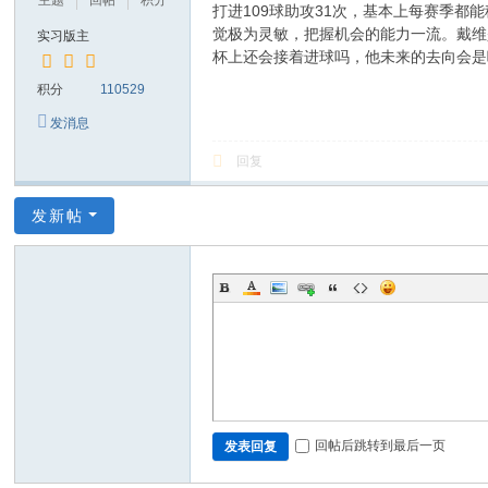
主题
回帖
积分
打进109球助攻31次，基本上每赛季都
觉极为灵敏，把握机会的能力一流。戴维
实习版主
杯上还会接着进球吗，他未来的去向会是
积分
110529
发消息
回复
发新帖
回帖后跳转到最后一页
发表回复