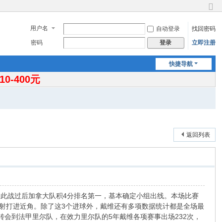
切
换
用户名
自动登录
找回密码
到
窄
密码
立即注册
登录
版
快捷导航
-400元
返回列表
。此战过后加拿大队积4分排名第一，基本确定小组出线。本场比赛
抽射打进近角。除了这3个进球外，戴维还有多项数据统计都是全场最
格转会到法甲里尔队，在效力里尔队的5年戴维各项赛事出场232次，