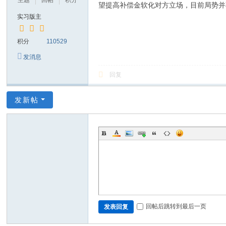
主题
回帖
积分
望提高补偿金软化对方立场，目前局势并
实习版主
积分
110529
发消息
回复
发新帖
回帖后跳转到最后一页
发表回复