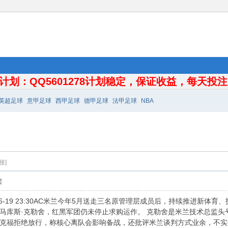
计划：QQ5601278计划稳定，保证收益，每天投注10
英超足球
意甲足球
西甲足球
德甲足球
法甲足球
NBA
接]
层
6-19 23:30AC米兰今年5月送走三名原管理层成员后，持续推进新
马库斯·克勒舍，红黑军团仍未停止求购运作。 克勒舍是米兰技术总监头
克福拒绝放行，称核心离队会影响备战，还批评米兰谈判方式业余，不实