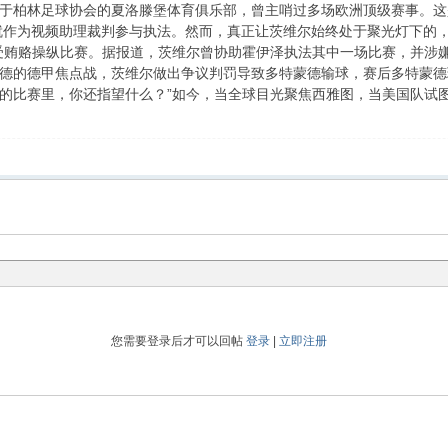
于柏林足球协会的夏洛滕堡体育俱乐部，曾主哨过多场欧洲顶级赛事。这
他就作为视频助理裁判参与执法。然而，真正让茨维尔始终处于聚光灯下的，
受贿赂操纵比赛。据报道，茨维尔曾协助霍伊泽执法其中一场比赛，并涉嫌收
德的德甲焦点战，茨维尔做出争议判罚导致多特蒙德输球，赛后多特蒙德
的比赛里，你还指望什么？”如今，当全球目光聚焦西雅图，当美国队试
您需要登录后才可以回帖
登录
|
立即注册