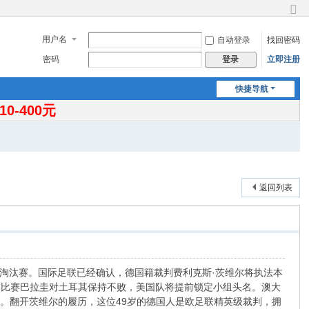
切
换
用户名
自动登录
找回密码
到
窄
密码
立即注册
登录
版
快捷导航
-400元
返回列表
进淘汰赛。国际足联已经确认，德国籍裁判费利克斯·茨维尔将执法本
场比赛巴拉圭对土耳其保持不败，美国队将提前锁定小组头名。澳大
。翻开茨维尔的履历，这位49岁的德国人是欧足联精英级裁判，拥