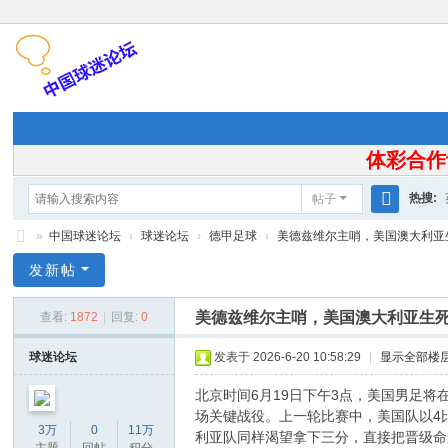
体彩合作
热搜:
帖子
搜
»
中国球迷论坛
›
球迷论坛
›
德甲足球
›
美德兹维尔主哨，美国澳大利亚生死
索
中
发新帖
国
美德兹维尔主哨，美国澳大利亚生
查看:
1872
|
回复:
0
球
迷
球迷论坛
发表于 2026-6-20 10:58:29
|
显示全部楼
论
北京时间6月19日下午3点，美国男足
坛
场关键战役。上一轮比赛中，美国队以4
3万
0
11万
利亚队同样渴望拿下三分，直接把晋级命