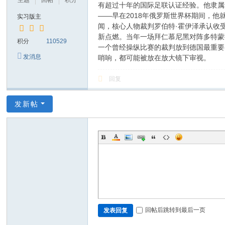
主题
回帖
积分
有超过十年的国际足联认证经验。他隶属
——早在2018年俄罗斯世界杯期间，
实习版主
闻，核心人物裁判罗伯特·霍伊泽承认收
新点燃。当年一场拜仁慕尼黑对阵多特蒙
积分
110529
一个曾经操纵比赛的裁判放到德国最重要
发消息
哨响，都可能被放在放大镜下审视。
回复
发新帖
回帖后跳转到最后一页
发表回复