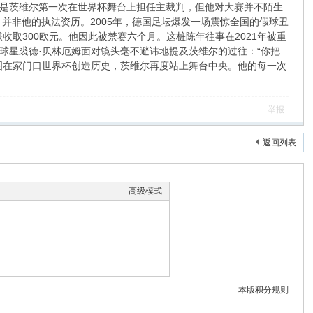
是茨维尔第一次在世界杯舞台上担任主裁判，但他对大赛并不陌生
并非他的执法资历。2005年，德国足坛爆发一场震惊全国的假球丑
取300欧元。他因此被禁赛六个月。这桩陈年往事在2021年被重
球星裘德·贝林厄姆面对镜头毫不避讳地提及茨维尔的过往：“你把
图在家门口世界杯创造历史，茨维尔再度站上舞台中央。他的每一次
举报
返回列表
高级模式
本版积分规则