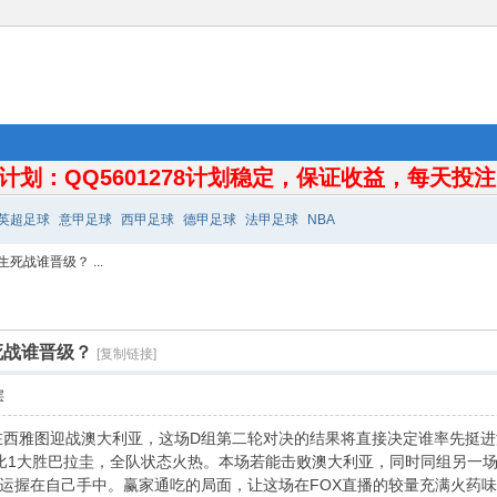
计划：QQ5601278计划稳定，保证收益，每天投注10
英超足球
意甲足球
西甲足球
德甲足球
法甲足球
NBA
战谁晋级？ ...
死战谁晋级？
[复制链接]
层
将在西雅图迎战澳大利亚，这场D组第二轮对决的结果将直接决定谁率先挺
比1大胜巴拉圭，全队状态火热。本场若能击败澳大利亚，同时同组另一
运握在自己手中。赢家通吃的局面，让这场在FOX直播的较量充满火药味