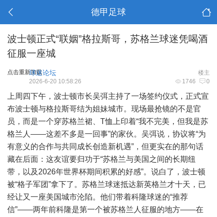
德甲足球
波士顿正式“联姻”格拉斯哥，苏格兰球迷凭喝酒
征服一座城
点击重新加载
球迷论坛
楼主
2026-6-20 10:58:26
1746
0
上周四下午，波士顿市长吴弭主持了一场签约仪式，正式宣
布波士顿与格拉斯哥结为姐妹城市。现场最抢镜的不是官
员，而是一个穿苏格兰裙、T恤上印着“我不完美，但我是苏
格兰人——这差不多是一回事”的家伙。吴弭说，协议将“为
有意义的合作与共同成长创造新机遇”，但更实在的那句话
藏在后面：这友谊要归功于“苏格兰与美国之间的长期纽
带，以及2026年世界杯期间积累的好感”。说白了，波士顿
被“格子军团”拿下了。苏格兰球迷抵达新英格兰才十天，已
经让又一座美国城市沦陷。他们带着科隆球迷的“推荐
信”——两年前科隆是第一个被苏格兰人征服的地方——在