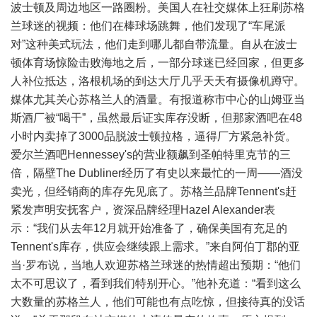
波士顿及周边地区一路圈粉。美国人在社交媒体上狂刷苏格
兰球迷的视频：他们在棒球场跳舞，他们发现了“车尾派
对”这种美式玩法，他们走到哪儿都自带流量。自从在波士
顿体育场惊险击败海地之后，一部分球迷已经回家，但更多
人补位抵达，洛根机场的到达大厅几乎天天有摄像机蹲守。
媒体尤其关心苏格兰人的酒量。有报道称市中心的山姆亚当
斯酒厂被“喝干”，虽然最后证实库存没断，但那家酒吧在48
小时内卖掉了3000品脱波士顿拉格，逼得厂方紧急补货。
爱尔兰酒吧Hennessey's的营业额飙到圣帕特里克节的三
倍，隔壁The Dubliner经历了有史以来最忙的一周——酒没
卖光，但经销商的库存先见底了。苏格兰品牌Tennent's赶
紧发声明安抚客户，资深品牌经理Hazel Alexander表
示：“我们从去年12月就开始准备了，确保美国有充足的
Tennent's库存，供应会继续跟上需求。”来自阿伯丁郡的亚
当·罗布说，当地人欢迎苏格兰球迷的热情超出预期：“他们
太不可思议了，看到我们特别开心。”他补充道：“看到这么
大数量的苏格兰人，他们可能也有点吃惊，但接待真的没话