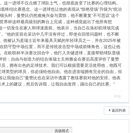
。这一进球不仅点燃了球队士气，也彻底改变了比赛的心理结构。
底终结比赛悬念。这一进球也让他的表现从“惊艳登场”升级为“统治
镜头时，曼赞比仍然难掩兴奋与震惊，他不断重复“不可思议”这个
世界杯这样最高级别的舞台上完成，这种感觉超出了他所有想
，这一切发生在家人和球迷面前。他表示，当自己在洛杉矶球场完成
了。”他的笑容在采访中几乎没有停过，即使在回答问题时，也不断
。他被认为是瑞士近年来最具天赋的年轻球员之一，并在2025年被
在防守型中场位置，而不是传统攻击型中场或前锋角色，这也让他
。在欧联杯半决赛次回合中，他打入关键进球，直接帮助球队晋级
练评价：自由与创造力的结合体瑞士主帅雅金在赛后高度评价了曼赞
球员，拥有出色的足球技术。我们可以根据需要灵活使用他，他既可
头足球类型的球员，你必须给他自由。他在进攻端拥有完全的自由，你
练让我做自己”曼赞比也在采访中透露了教练赛前对他的安排。他表
技术上的建议，然后告诉我，让我自由发挥，踢出自己的比赛。”
举报
返回列表
高级模式