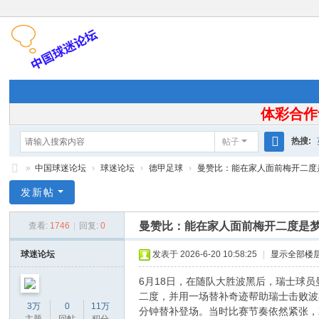
体彩合作
热搜:
帖子
搜
»
中国球迷论坛
›
球迷论坛
›
德甲足球
›
曼赞比：能在家人面前梅开二度是
索
中
发新帖
国
曼赞比：能在家人面前梅开二度是
查看:
1746
|
回复:
0
球
迷
球迷论坛
发表于 2026-6-20 10:58:25
|
显示全部楼
论
6月18日，在随队大胜波黑后，瑞士球
坛
二度，并用一场替补奇迹帮助瑞士击败波
3万
0
11万
分钟替补登场。当时比赛节奏依然紧张，