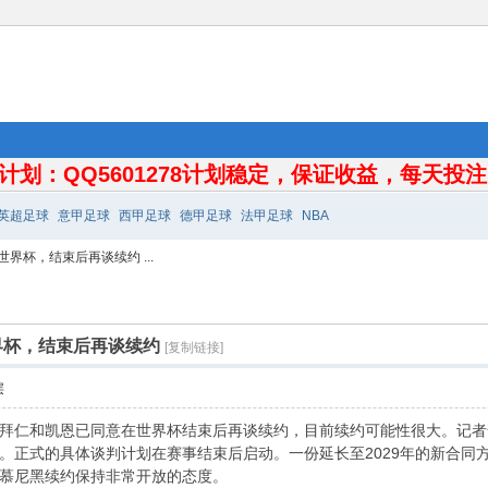
计划：QQ5601278计划稳定，保证收益，每天投注10
英超足球
意甲足球
西甲足球
德甲足球
法甲足球
NBA
界杯，结束后再谈续约 ...
界杯，结束后再谈续约
[复制链接]
层
拜仁和凯恩已同意在世界杯结束后再谈续约，目前续约可能性很大。记者
。正式的具体谈判计划在赛事结束后启动。一份延长至2029年的新合同
慕尼黑续约保持非常开放的态度。