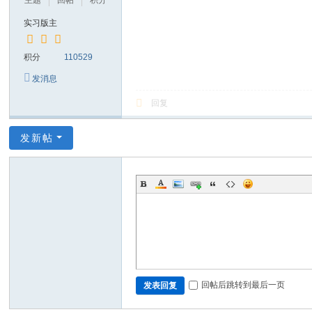
主题
回帖
积分
实习版主
积分
110529
发消息
回复
发新帖
回帖后跳转到最后一页
发表回复