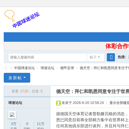
体彩合作
热搜:
帖子
搜
»
中国球迷论坛
›
球迷论坛
›
德甲足球
›
德天空：拜仁和凯恩同意专注于世
索
中
发新帖
国
德天空：拜仁和凯恩同意专注于世
查看:
1710
|
回复:
0
球
迷
球迷论坛
发表于 2026-6-20 10:58:24
|
显示全部楼
论
据德国天空体育记者普勒滕贝格的消息，
坛
恩已同意目前将全部精力集中在世界杯上
3万
0
11万
任何其他俱乐部进行谈判，并且对与拜仁