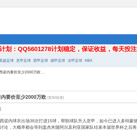
计划：QQ5601278计划稳定，保证收益，每天投注10
英超足球
意甲足球
西甲足球
德甲足球
法甲足球
NBA
内要价至少2000万欧 ...
内要价至少2000万欧
[复制链接]
层
西诺内球衣出场38次打进15球，帮助球队升入意甲，如今已进入多特蒙德
讨论，大概率都会等到盖杰米随阿尔及利亚国家队结束本届世界杯之后再