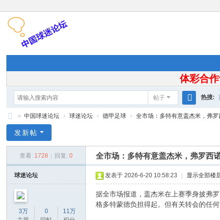
体彩合作
热搜:
帖子
搜
»
中国球迷论坛
›
球迷论坛
›
德甲足球
›
全市场：多特有意盖杰米，弗罗西诺
索
中
发新帖
国
全市场：多特有意盖杰米，弗罗西诺
查看:
1728
|
回复:
0
球
迷
球迷论坛
发表于 2026-6-20 10:58:23
|
显示全部楼
论
据全市场报道，盖杰米在上赛季身披弗罗
坛
格多特蒙德负担得起。但有关转会的任何
3万
0
11万