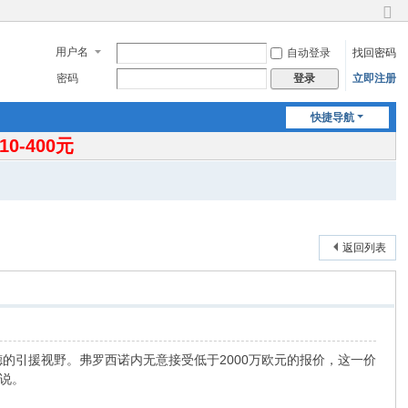
切
换
用户名
自动登录
找回密码
到
窄
密码
立即注册
登录
版
快捷导航
-400元
返回列表
的引援视野。弗罗西诺内无意接受低于2000万欧元的报价，这一价
说。