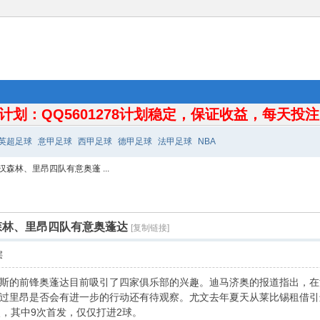
计划：QQ5601278计划稳定，保证收益，每天投注10
英超足球
意甲足球
西甲足球
德甲足球
法甲足球
NBA
森林、里昂四队有意奥蓬 ...
森林、里昂四队有意奥蓬达
[复制链接]
层
斯的前锋奥蓬达目前吸引了四家俱乐部的兴趣。迪马济奥的报道指出，在
过里昂是否会有进一步的行动还有待观察。尤文去年夏天从莱比锡租借引进
次，其中9次首发，仅仅打进2球。