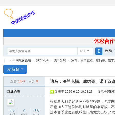
体彩合作
热搜:
帖子
搜
»
中国球迷论坛
›
球迷论坛
›
德甲足球
›
迪马：法兰克福、摩纳哥、诺丁汉
索
中
发新帖
国
迪马：法兰克福、摩纳哥、诺丁汉
查看:
1674
|
回复:
0
球
迷
球迷论坛
发表于 2026-6-20 10:58:23
|
显示全部楼
论
根据意大利名记迪马济奥的报道，尤文图
坛
昂也加入了这位比利时球星的争夺战，不
3万
0
11万
过本赛季这位锋线球星代表尤文出场34