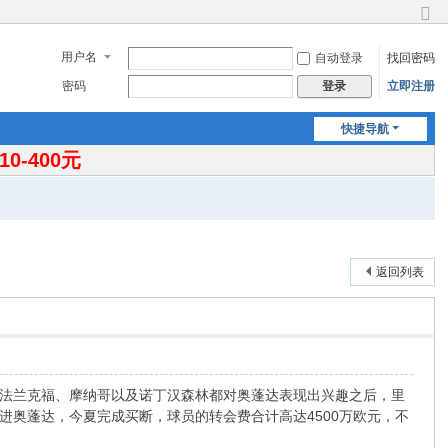
切
换
用户名
自动登录
找回密码
到
窄
密码
立即注册
登录
版
快捷导航
-400元
返回列表
法兰克福、摩纳哥以及诺丁汉森林都对奥蓬达表现出兴趣之后，里
奥蓬达，今夏完成买断，球员的转会费合计高达4500万欧元，不