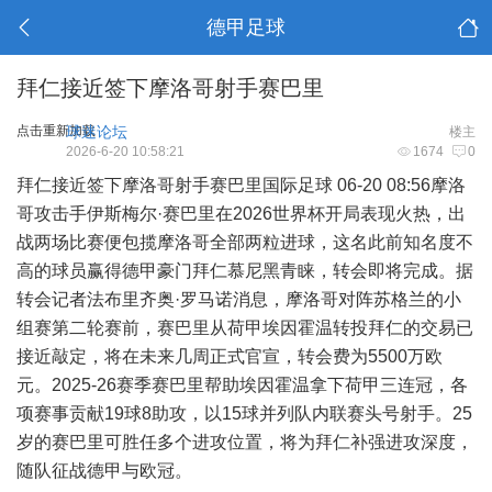
德甲足球
拜仁接近签下摩洛哥射手赛巴里
点击重新加载
球迷论坛
楼主
2026-6-20 10:58:21
1674
0
拜仁接近签下摩洛哥射手赛巴里国际足球 06-20 08:56摩洛
哥攻击手伊斯梅尔·赛巴里在2026世界杯开局表现火热，出
战两场比赛便包揽摩洛哥全部两粒进球，这名此前知名度不
高的球员赢得德甲豪门拜仁慕尼黑青睐，转会即将完成。据
转会记者法布里齐奥·罗马诺消息，摩洛哥对阵苏格兰的小
组赛第二轮赛前，赛巴里从荷甲埃因霍温转投拜仁的交易已
接近敲定，将在未来几周正式官宣，转会费为5500万欧
元。2025-26赛季赛巴里帮助埃因霍温拿下荷甲三连冠，各
项赛事贡献19球8助攻，以15球并列队内联赛头号射手。25
岁的赛巴里可胜任多个进攻位置，将为拜仁补强进攻深度，
随队征战德甲与欧冠。