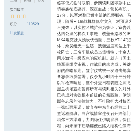
主题
回帖
积分
签字仪式临时取消，伊朗谈判团即刻中止
境突袭彻底碾碎。深夜血战：营长殉职，
实习版主
17分，以军对黎巴嫩南部纳巴蒂耶省、
现；随后F-16I战机群低空突入，对
积分
110529
不掩饰：以实控区域扩张为铁证，宣告以
发消息
达四公里的梯次工事链、覆盖全路段的I
MK4坦克驶入预设伏击圈，三枚AT-1
体，乘员组无一生还，残骸温度高达上千摄
校阵亡，三名车组成员当场牺牲，十余人
同步激活一级应急响应机制。就连《国土
纯军事维度审视，作战目的未达成，关键
府的战略预期。签字仪式被一发迫击炮弹
备忘录纸质签署，仅余九小时四十三分钟
以军枪声响起，整个外交日程表随之灰飞
黑兰机场宣布暂停所有与谈判相关的对外
已构成对协议根本前提的公然践踏。伊朗
版备忘录的法律效力，不排除扩大对黎巴
一张纸面承诺，放弃在中东苦心经营二十
签返程航班。白宫战情室连夜召开跨部门
塔尔三方渠道，力图稳住伊朗底线，保住
程，尚未按下启动键便已陷入结构性停滞