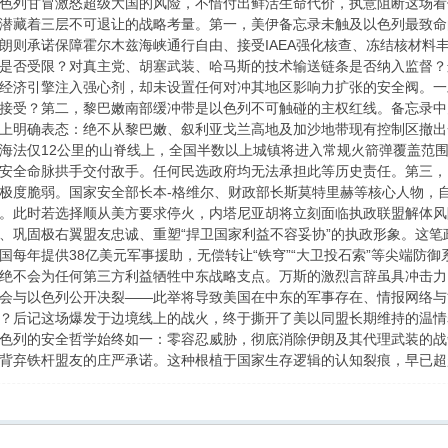
色列甘冒激怒超级大国的风险，不惜付出鲜活生命代价，执意阻断这场看
潜藏着三层不可退让的战略考量。第一，美伊备忘录未触及以色列最致命
朗则承诺保障霍尔木兹海峡通行自由、接受IAEA强化核查、冻结核材料
是否受限？对真主党、胡塞武装、哈马斯的技术输送链条是否纳入监督？
经济引擎注入强心剂，却未设置任何对冲其地区影响力扩张的安全阀。一
接受？第二，黎巴嫩南部缓冲带是以色列不可触碰的主权红线。备忘录中
上明确表态：绝不从黎巴嫩、叙利亚戈兰高地及加沙地带现有控制区撤出
海法仅12公里的山脊线上，全国半数以上城镇将进入常规火箭弹覆盖范围。
安全命脉拱手交付敌手。任何民选政府均无法承担此等历史责任。第三，
极度脆弱。国家安全部长本-格维尔、财政部长斯莫特里赫等核心人物，自
。此时若选择顺从美方要求停火，内塔尼亚胡将立刻面临执政联盟解体风
、巩固极右翼盟友忠诚、重塑“捍卫国家利益不容妥协”的执政形象。这
国每年提供38亿美元军事援助，无偿转让“铁穹”“大卫投石索”等尖端防
绝不会为任何第三方利益牺牲中东战略支点。万斯的激烈言辞虽具冲击力
会与以色列公开决裂——此举将导致美国在中东的军事存在、情报网络与
？后记这场爆发于边境线上的战火，终于撕开了美以同盟长期维持的温情
色列的安全哲学始终如一：零容忍威胁，彻底消除伊朗及其代理武装的战
背弃铁杆盟友的庄严承诺。这种根植于国家生存逻辑的认知裂痕，早已超