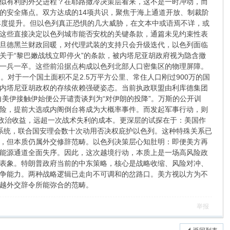
似有利的外交进程？在耶路撒冷决策层看来，这不是一时冲动，而
的安全痛点。双方达成的14项共识，聚焦于海上通道开放、制裁阶
丰度提升。但以色列真正恐惧的几大威胁，在文本中或语焉不详，或
这些直接决定以色列城市能否安枕的关键条款，通篇未见约束性表
旦德黑兰财政回暖，对代理武装的支持只会升级迭代，以色列面临
关于“黎巴嫩战线立即停火”的条款，被内塔尼亚胡政府视为隐含撤
一兵一卒。这些前沿据点构成以色列北部人口密集区的物理屏障。
对于一个国土面积不足2.5万平方公里、常住人口刚过900万的国
内塔尼亚胡政权的存续依赖强硬姿态。当前执政联盟由利库德集团
美伊接触伊始便公开谴责谈判为“对伊朗的投降”。万斯的公开训
险，提前大选或内阁倒台将成为大概率事件。而发起军事行动，则
笔政治收益，远超一次战术失利的成本。更深层的试探在于：美国作
御系统，联合国安理会数十次动用否决权庇护以色列。这种特殊关系已
，但本质仍属外交修辞范畴。以色列决策层心知肚明：即便美方再
能源通道全面失序。因此，这次越境行动，本质上是一场高风险政
表象。特朗普政府当前的中东策略，核心是战略收缩、风险对冲、
争能力。两种战略逻辑已走向不可调和的岔路口。美方视以方为不
越外交辞令所能弥合的范畴。
举报