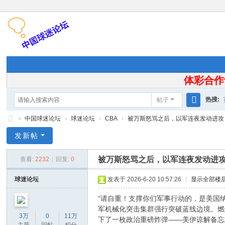
体彩合作
热搜:
帖子
搜
»
中国球迷论坛
›
球迷论坛
›
CBA
›
被万斯怒骂之后，以军连夜发动进攻：
索
中
发新帖
国
被万斯怒骂之后，以军连夜发动进
查看:
2232
|
回复:
0
球
迷
球迷论坛
发表于 2026-6-20 10:57:26
|
显示全部楼
论
“请自重！支撑你们军事行动的，是美国
坛
军机械化突击集群强行突破蓝线边境。燃
3万
0
11万
下了一枚政治重磅炸弹——美伊谅解备忘