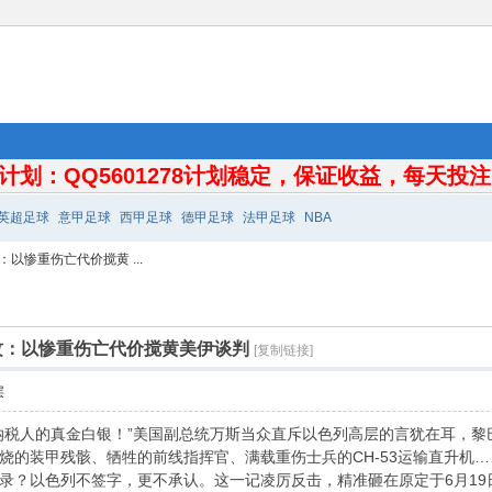
计划：QQ5601278计划稳定，保证收益，每天投注10
英超足球
意甲足球
西甲足球
德甲足球
法甲足球
NBA
以惨重伤亡代价搅黄 ...
攻：以惨重伤亡代价搅黄美伊谈判
[复制链接]
层
纳税人的真金白银！”美国副总统万斯当众直斥以色列高层的言犹在耳，黎
烧的装甲残骸、牺牲的前线指挥官、满载重伤士兵的CH-53运输直升机
录？以色列不签字，更不承认。这一记凌厉反击，精准砸在原定于6月1