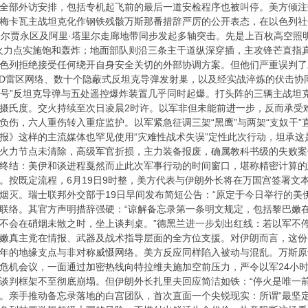
全部外访安排，包括专机起飞前的最后一道安检程序也被叫停。美方倾注
梅卡瓦主战坦克化作钢铁残骸万斯那番措辞严厉的公开表态，在以色列社会
马尔贾永区及阿里·塔里尔走廊地带同步发起多轴突击。先是上百枚高空
预设火力点实施饱和轰炸；地面部队则沿三条主干道纵深穿插，主攻锋芒直指
色列拒绝接受任何绕开自身安全关切的外部协调方案。但他们严重误判了
ED雷区网络、数十个隐蔽式反坦克导弹发射巢，以及经实战淬炼的伏击
4“短号”反坦克导弹与五处遥控爆炸装置几乎同时起爆。打头阵的三辆主
氏度。交火持续至次日凌晨2时许。以军非但未能前进一步，反而承受难以
负伤，六人重伤转入重症监护。以军紧急征调三架“黑鹰”与两架“支奴干
报》这样的主流媒体也罕见使用“灾难性战术失误”定性此次行动，坦承
火力节点未清除，高级军官折损，主力装备报废，确属教科书级的失败案
终结：美伊和谈进程戛然而止此次军事行动的时间窗口，堪称精密计算的
。按既定流程，6月19日9时整，美方代表与伊朗外长将在万国宫签署文
烟灭。瑞士联邦外交部于19日早间发布简短公告：“原定于今日举行的美
联络。其官方声明措辞强硬：“谅解备忘录第一条明文规定，包括黎巴嫩
不会在硝烟未散之时，坐上谈判桌。”德黑兰进一步划出红线：若以军不
嫩真主党在情报、武器及战术指导层面的全方位支援。对伊朗而言，这份
年的地缘支点与非对称威慑网络。美方反应同样陷入被动与混乱。万斯原
危机会议，一面通过加密热线向特拉维夫施加空前压力，严令以军24小
谈判框架不至彻底崩塌。但伊朗外长扎里夫回应简洁如铁：“停火是唯一
。亲手推动备忘录落地的白宫团队，首次直面一个尖锐现实：所谓“最坚