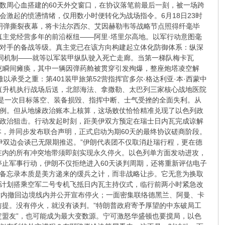
数周心血搭建的60天外交窗口，在协议落笔前最后一刻，被一场跨
激起的愤懑情绪，仅用数小时便转化为战场指令。6月18日23时
照明弹撕裂夜幕，将卡法尔西尔、艾因赫勒韦等战略节点照得纤毫毕
真主党经营多年的前沿枢纽——阿里·塔里尔高地。以军行动意图毫
对手的备战等级。真主党已在该方向构建起立体化防御体系：纵深
协同机制——就等以军装甲纵队驶入死亡走廊。当第一梯队梅卡瓦
战坦克瞬间瘫痪，其中一辆因弹药舱被贯穿引发殉爆，整座炮塔凌空解
承受之重：第401装甲旅第52营指挥官多尔·格达利亚·本·西蒙中
”直升机执行战场后送，北部海法、拿撒勒、太巴列三家核心战地医院
这是一次目标落空、装备损毁、指挥中断、士气受挫的全面失利。从
例。但从地缘政治账本上核算，这场败仗恰恰精准兑现了以色列政
政治狙击。行动发起时刻，距美伊双方预定在瑞士日内瓦完成谅解
本，并同步发布联合声明，正式启动为期60天的最终协议磋商阶段。
伊双边会谈已无限期推迟。”伊朗代表团不仅取消赴瑞行程，更在德
在内的所有冲突地带须即刻实现永久停火。以色列单方面发动进攻，
停止军事行动，伊朗不仅拒绝进入60天谈判周期，还将重新评估电子
备忘录本质是美方递来的缓兵之计，而非战略让步。它无意为换取
计划搭乘空军二号专机飞抵日内瓦主持仪式，临行前两小时紧急改
时内撤回边境线内并公开宣布停火；一面密集联络德黑兰、阿曼、卡
前提。没有停火，就没有谈判。”特朗普政府寄予厚望的中东破局工
定盟友”，也可能成为最大变数源。宁可激怒华盛顿也要搅局，以色