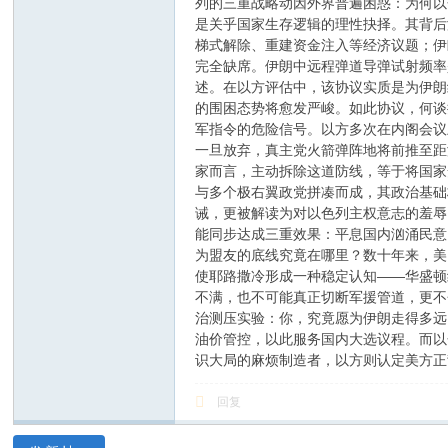
列的三重战略动因外界普遍困惑：为何以
是关乎国家生存逻辑的理性抉择。其背后
梯式解除、重建资金注入等经济议题；伊
完全缺席。伊朗中远程弹道导弹试射频率
述。在以方评估中，该协议实质是为伊朗
的围困态势将愈发严峻。如此协议，何谈
军指令的危险信号。以方多次在内阁会议
一旦放弃，真主党火箭弹阵地将前推至距
家而言，主动拆除这道防线，等于将国家
与多个极右翼政党拼凑而成，其政治基础
诫，更被解读为对以色列主权意志的羞辱
能同步达成三重效果：平息国内汹涌民意
为盟友的底线究竟在哪里？数十年来，美
使耶路撒冷形成一种稳定认知——华盛顿
不满，也不可能真正切断军援管道，更不
治测压实验：你，究竟愿为伊朗走得多远
油价管控，以此服务国内大选议程。而以
识大局的麻烦制造者，以方则认定美方正
回复