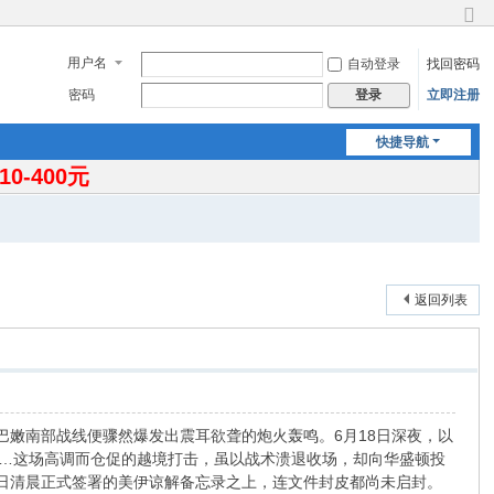
切
换
用户名
自动登录
找回密码
到
窄
密码
立即注册
登录
版
快捷导航
-400元
返回列表
巴嫩南部战线便骤然爆发出震耳欲聋的炮火轰鸣。6月18日深夜，以
……这场高调而仓促的越境打击，虽以战术溃退收场，却向华盛顿投
9日清晨正式签署的美伊谅解备忘录之上，连文件封皮都尚未启封。