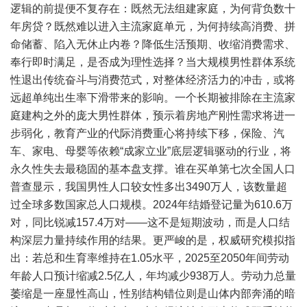
逻辑的前提便不复存在：既然无法组建家庭，为何背负数十
年房贷？既然难以进入主流家庭单元，为何持续高消费、拼
命储蓄、陷入无休止内卷？降低生活预期、收缩消费需求、
奉行即时满足，是否成为理性选择？当大规模男性群体系统
性退出传统奋斗与消费范式，对整体经济活力的冲击，或将
远超单纯出生率下滑带来的影响。一个长期被排除在主流家
庭建构之外的庞大男性群体，预示着房地产刚性需求将进一
步弱化，教育产业的代际消费重心将持续下移，保险、汽
车、家电、母婴等依赖“成家立业”底层逻辑驱动的行业，将
永久性失去最稳固的基本盘支撑。谁在买单第七次全国人口
普查显示，我国男性人口较女性多出3490万人，该数量超
过全球多数国家总人口规模。2024年结婚登记量为610.6万
对，同比锐减157.4万对——这不是短期波动，而是人口结
构深层力量持续作用的结果。更严峻的是，权威研究模拟指
出：若总和生育率维持在1.05水平，2025至2050年间劳动
年龄人口预计缩减2.5亿人，年均减少938万人。劳动力总量
萎缩是一座显性高山，性别结构错位则是山体内部奔涌的暗