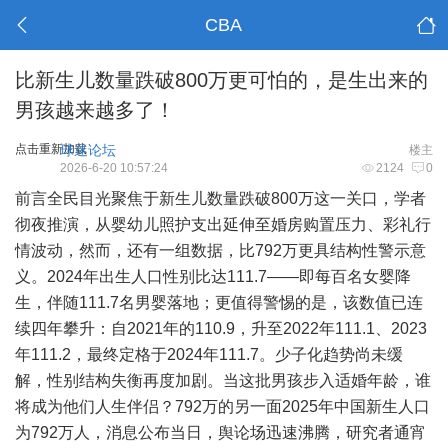
CBA
比新生儿数量跌破800万更可怕的，是生出来的
男孩越来越多了！
点击重新加载
球迷论坛
楼主
2026-6-20 10:57:24
2124
0
前言全民目光聚焦于新生儿数量跌破800万这一关口，学者
彻夜推演，从婴幼儿照护支出延伸至婚房购置压力、彩礼行
情波动，然而，还有一组数据，比792万更具结构性警示意
义。2024年出生人口性别比达111.7——即每百名女婴降
生，伴随111.7名男婴落地；更值得警惕的是，该数值已连
续四年攀升：自2021年的110.9，升至2022年111.1、2023
年111.2，最终定格于2024年111.7。少子化趋势尚未缓
解，性别结构失衡再度加剧。当这批男孩步入适婚年龄，谁
将成为他们人生伴侣？792万的另一面2025年中国新生人口
为792万人，消息公布当日，舆论场迅速沸腾，研究者通宵