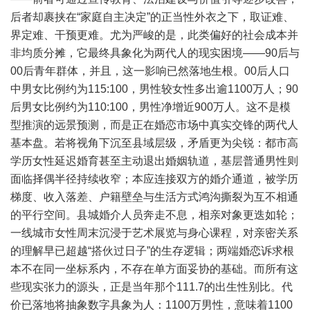
后者却裹挟在“家庭自主决定”的正当性外衣之下，取证难、
界定难、干预更难。尤为严峻的是，此类偏好的社会成本并
非均质分摊，它最终具象化为两代人的现实困境——90后与
00后青年群体，并且，这一影响已然落地生根。00后人口
中男女比例约为115:100，男性较女性多出逾1100万人；90
后男女比例约为110:100，男性净增近900万人。这不是模
型推演的远景预测，而是正在婚恋市场中真实交锋的两代人
基本盘。若将视角下沉至县域层级，矛盾更为尖锐：都市高
学历女性延迟婚育甚至主动退出婚姻轨道，基层普通男性则
面临择偶半径持续收窄；本应连接双方的婚介通道，被学历
梯度、收入落差、户籍壁垒与生活方式鸿沟撕裂为互不相通
的平行空间。县城婚介人员奔走不息，相亲对象更迭如轮；
一线城市女性周末沉浸于艺术展览与身心课程，对亲密关系
的理解早已超越“搭伙过日子”的生存逻辑；两端婚恋诉求根
本不在同一坐标系内，不存在单方面妥协的基础。而所有这
些现实张力的源头，正是当年那个111.7的出生性别比。代
价已落地将抽象数字具象为人：1100万男性，意味着1100