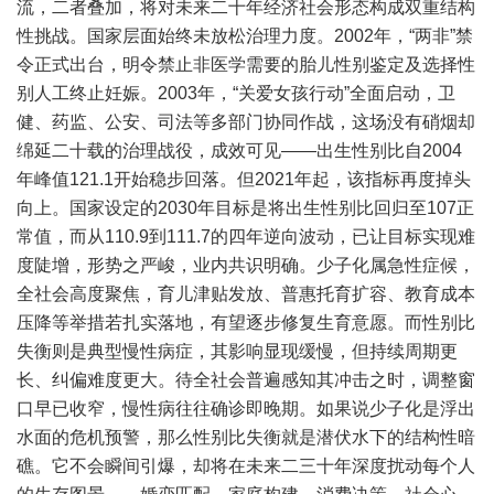
流，二者叠加，将对未来二十年经济社会形态构成双重结构
性挑战。国家层面始终未放松治理力度。2002年，“两非”禁
令正式出台，明令禁止非医学需要的胎儿性别鉴定及选择性
别人工终止妊娠。2003年，“关爱女孩行动”全面启动，卫
健、药监、公安、司法等多部门协同作战，这场没有硝烟却
绵延二十载的治理战役，成效可见——出生性别比自2004
年峰值121.1开始稳步回落。但2021年起，该指标再度掉头
向上。国家设定的2030年目标是将出生性别比回归至107正
常值，而从110.9到111.7的四年逆向波动，已让目标实现难
度陡增，形势之严峻，业内共识明确。少子化属急性症候，
全社会高度聚焦，育儿津贴发放、普惠托育扩容、教育成本
压降等举措若扎实落地，有望逐步修复生育意愿。而性别比
失衡则是典型慢性病症，其影响显现缓慢，但持续周期更
长、纠偏难度更大。待全社会普遍感知其冲击之时，调整窗
口早已收窄，慢性病往往确诊即晚期。如果说少子化是浮出
水面的危机预警，那么性别比失衡就是潜伏水下的结构性暗
礁。它不会瞬间引爆，却将在未来二三十年深度扰动每个人