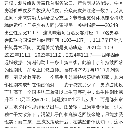
建模，测算维度覆盖托育服务缺口、产假制度适配度、学区
房溢价幅度及早教投入强度。公众高度关注这一数字，反复
追问：未来劳动力供给是否充足？养老金支付体系能否持续
稳健运行？但极少有人同步审视另一关键指标——2024年
出生性别比111.7。这意味着每百名女婴对应111.7名男婴。
参照联合国设定的健康区间（103—107），111.7早已滑入
长期异常区间。更需警觉的是变动轨迹：2021年110.9，
2022年111.1，2023年111.2，2024年111.7——四年四组
递增数据，清晰勾勒出一条上扬曲线。此前十余年持续回落
的性别比，如今正悄然逆转。唯有将792万与111.7并列观
察，图景才趋完整：一个新生儿总量持续萎缩的国家，其内
部性别构成却在悄然倾斜——孩子总数变少了，男孩占比反
而升高了。全国多地三胎及以上生育序列中，出生性别比飙
升至150乃至突破200，问题并非“生不出女儿”，而是部分家
庭主观选择性规避女婴出生。政策转向成为重要诱因。过去
独生子女政策下，渴望儿子的家庭缺乏回旋余地，只能接受
现实；而二孩、三孩政策放开后，在某些群体认知中，这不