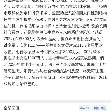
的生存图景——婚恋匹配、家庭构建、消费决策、社会心
态，皆受其牵制。当数千万男性注定难以组建家庭，当婚姻
市场异化为零和博弈场域，当宏观经济逻辑因人口性别结构
扭曲而发生根本性偏移，届时再寻求应对之策，恐已错过最
佳时机。倘若必须做出抉择：是承受性别比失衡引发的长期
社会震荡，还是承担更低生育率带来的系统性风险？结语
792万跌破800万引发全民焦虑，但真正重塑社会肌理的关
键变量，实为111.7——即每百名女婴对应111.7名男婴这一
数值。七普数据显示男性较女性多3490万人，00后群体中
男性超出女性1100万人，这批青年已步入婚恋成熟期。倘
若2030年前出生性别比无法回落至107基准线，未来二十年
婚恋生态、消费动能与社会情绪的连锁反应，将无可阻挡。
少子化是急症，尚有干预窗口；性别比失衡是慢性病，发现
即晚期，治疗已晚。
全部回复
看全部
倒序浏览