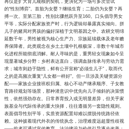
再仅是扩大育儿规模的契机，更演化为一场可多次尝试
的“性别博弈”。首胎为女婴？继续生育；二胎仍为女婴？再
搏一次。至第三胎，性别比骤然跃升至160。口头倡导男女
平等，实际分配家族资产时，行为逻辑却暴露真实倾向。拼
儿子的赌局对男孩的偏好深植于文明基因之中。农耕文明绵
延数千年，男性被视为核心生产力、宗族延续载体及老年赡
养保障者。此类观念在乡土土壤中扎根极深，非数十年城市
化进程所能彻底消解。耐人寻味的是，重男轻女现象如今呈
现显著城乡分野：乡村表达直白，强调血脉传承与劳动力需
求；城市则趋于隐性，鲜有公开宣称“必须生儿子”，取而代
之的是高频次重复“儿女都一样好”。但一旦涉及关键资源分
配——家族企业接班权归属、核心不动产继承顺序、子女教
育路径规划等场景，那种潜意识中优先向儿子倾斜的决策惯
性，依然强劲存在。日常养育投入或无明显差异，但关乎家
族基业与代际传承的重大抉择，往往遵循另一套隐性规则。
表面倡导性别平等，实质资源配置却难以摆脱传统路径依
赖。这种披着现代外衣的传统执念，治理难度远超显性歧视
——前者可通过宣传教育、法治建设与价值引导逐步改善；