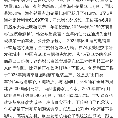
销量38.3万辆，创年内新高。其中海外销量16.1万辆，同比
暴涨80%；海外销量占总销量比例已跃升至41.9%。1至5月
海外累计销量61.69万辆，同比增长64.9%。王传福在6月9
日股东大会上明确表示，年初设定的2026年海外150万辆目
标“应该会超越”。他还放出豪言：五年内让比亚迪成为全球
规模第一的车企。公开数据显示，2025年比亚迪纯电销量
正式超越特斯拉，全年交付超225万辆。在74项关键技术研
发领域中，中国有66项占据领先地位。从4%到16%的全球
商品出口份额，这条增长曲线背后是几亿工程师和技工垒起
来的产能海。比亚迪正在欧洲腹地扎下根来。匈牙利工厂将
于2026年第四季度启动整车组装生产。这是从“出口卖
车”到“本地造车”的关键转折。与此同时，比亚迪在全球布局
建设6000座闪充站。 当然也得泼点冷水。2026年前5个月
比亚迪累计销量140.5万辆，同比下降20.32%。年初购置税
政策从免征改为减半，冲击确实不小。王传福自己也承认，
年初销量下滑受新能源渗透率走低及二代刀片电池产能不足
影响。高端光刻机、航空发动机核心子系统这些领域，跟世