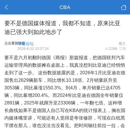
CBA
要不是德国媒体报道，我都不知道，原来比亚
迪已强大到如此地步了
点击重新加载
球迷论坛
楼主
2026-6-20 10:57:24
2286
0
要不是六月初翻到德国《商报》那篇报道，把德国联邦汽车
运输管理局的数据摊在桌面上，我真没想到比亚迪已经悄悄
走到了这一步。 这份数据披露的是，2026年1月比亚迪在德
国售出2629辆新车，同比增长10.18倍。2月销量跃升至
3053辆，同比暴涨1550.3%。到4月，单月销量已达4705
辆，同比暴增200.4%。而2024年比亚迪在德国全年销量仅
2891辆，2025年就蹿升至23306辆，一年翻七倍。这种增
长曲线如果不是德国人自己写在KBA的统计报表上，搁在国
内媒体嘴里讲，可能还有人觉得是夸张修辞，可现在白纸黑
字摆在那儿，谁也没法当没看见。把时间轴往前拉一拉，会