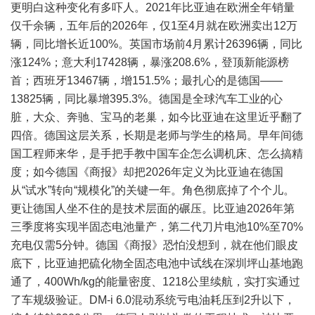
更明白这种变化有多吓人。2021年比亚迪在欧洲全年销量
仅千余辆，五年后的2026年，仅1至4月就在欧洲卖出12万
辆，同比增长近100%。英国市场前4月累计26396辆，同比
涨124%；意大利17428辆，暴涨208.6%，登顶新能源榜
首；西班牙13467辆，增151.5%；最扎心的是德国——
13825辆，同比暴增395.3%。德国是全球汽车工业的心
脏，大众、奔驰、宝马的老巢，如今比亚迪在这里近乎翻了
四倍。德国这层关系，长期是老师与学生的格局。早年间德
国工程师来华，是手把手教中国车企怎么调机床、怎么搞精
度；如今德国《商报》却把2026年定义为比亚迪在德国
从“试水”转向“规模化”的关键一年。角色彻底掉了个个儿。
更让德国人坐不住的是技术层面的碾压。比亚迪2026年第
三季度将实现半固态电池量产，第二代刀片电池10%至70%
充电仅需5分钟。德国《商报》恐怕没想到，就在他们眼皮
底下，比亚迪把硫化物全固态电池中试线在深圳坪山基地跑
通了，400Wh/kg的能量密度、1218公里续航，实打实通过
了车规级验证。DM-i 6.0混动系统亏电油耗压到2升以下，