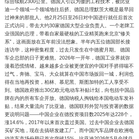
综合续航2300公里。德国人引以为傲的工程技术，被比亚
迪一个领域一个领域地往后挤。德国总理默茨大概是最早回
过神来的那批人。他2月25日至26日对中国进行就任后首次
正式访问，带去大约30家德国大型企业负责人。一个老牌工
业强国的总理，带着自家最硬核的工业精英跑来北京“修关
系”，这画面放在五年前没法想象。半年内五位德国部长接
连访华，这种密集程度，过去只发生在中德蜜月期。 德国
车企总部的日子更难熬。2026年一开年，德国工业界就弥
漫着恐慌情绪。越来越多企业被更便宜的中国对手挤得喘不
过气，奔驰、宝马、大众就算在中国市场扳回一城，利润也
得在当地再投资，柏林、慕尼黑、斯图加特的工人享受不
到。德国政府推出30亿欧元电动车补贴计划，向包括中国品
牌在内的所有车企开放。德国纳税人掏钱给本国电动车发补
贴，结果大量流向了比亚迪。德国联邦外贸与投资署的数据
更说明问题——中国企业在德投资项目数2025年达228个，
涨14.6%，2017年以来首次盖过美国。过去中国企业去德国
买矿买地，现在去搞研发建工厂。而中国汽车品牌在欧洲电
动汽车市场份额已首次突破15%。比亚迪2026年5月全球总