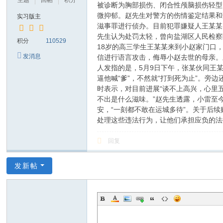
主题
回帖
积分
被诊断为胸部损伤、闭合性颅脑损伤轻型
微抑郁。赵先生对警方的伤情鉴定结果和
实习版主
滋事罪进行侦办。目前犯罪嫌疑人王某某
先生认为处罚太轻，曾向盐湖区人民检察
积分
110529
18岁的高三学生王某某来到小赵家门口
发消息
信进行语言攻击，侮辱小赵去世的母亲。
人发指的是，5月9日下午，张某伙同王
逼他喊“爹”，不然就“打到死为止”。
时表示，对目前进展“谈不上高兴，心里
不出是什么滋味。”赵先生透露，小雷至
安，“一刻都不敢在运城多待”。关于后
处理这些违法行为，让他们承担应负的法
回复
发新帖