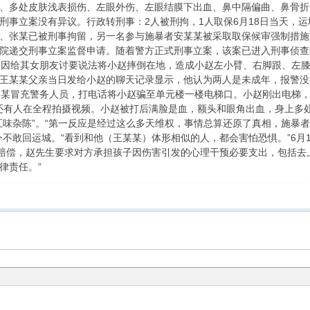
、多处皮肤浅表损伤、左眼外伤、左眼结膜下出血、鼻中隔偏曲、鼻骨折
刑事立案没有异议。行政转刑事：2人被刑拘，1人取保6月18日当天，
、张某已被刑事拘留，另一名参与施暴者安某某被采取取保候审强制措施
院递交刑事立案监督申请。随着警方正式刑事立案，该案已进入刑事侦查
，因给其女朋友讨要说法将小赵摔倒在地，造成小赵左小臂、右脚跟、左膝
王某某父亲当日发给小赵的聊天记录显示，他认为两人是未成年，报警没
某某冒充警务人员，打电话将小赵骗至单元楼一楼电梯口。小赵刚出电梯，
旁边还有人在全程拍摄视频。小赵被打后满脸是血，额头和眼角出血，身上
五味杂陈”。“第一反应是经过这么多天维权，事情总算还原了真相，施暴
今不敢回运城。“看到和他（王某某）体形相似的人，都会害怕恐惧。”6月
续赔偿，赵先生要求对方承担孩子因伤害引发的心理干预必要支出，包括去
律责任。”