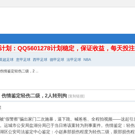
计划：QQ5601278计划稳定，保证收益，每天投注10
英超足球
意甲足球
西甲足球
德甲足球
法甲足球
NBA
情鉴定轻伤二级，2 ...
：伤情鉴定轻伤二级，2人转刑拘
[复制链接]
层
被“假警察”骗出家门二次施暴，逼下跪、喊爸爸、全程拍视频——这起引发
。运城市公安局盐湖分局已于当日将该案转为刑事案件。伤情鉴定：轻伤
湖区公安司法鉴定中心鉴定：小赵鼻部损伤程度为轻伤二级，眼部损伤程