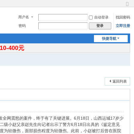
切
换
用户名
自动登录
找回密码
到
窄
密码
立即注册
登录
版
快捷导航
-400元
返回列表
全网震怒的案件，终于有了关键进展。6月18日，山西运城17岁少
二级小赵父亲赵先生向记者出示了警方6月18日出具的《鉴定意见
度为轻微伤，面部损伤程度为轻微伤。此前，小赵被打后曾在医院