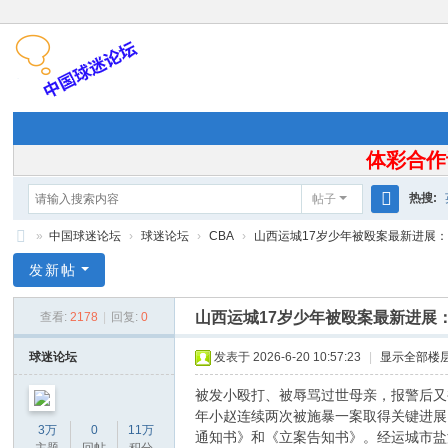
体彩合作
热搜:
帖子
搜
»
中国球迷论坛
›
球迷论坛
›
CBA
›
山西运城17岁少年被殴案最新进展：伤
索
中
发新帖
国
山西运城17岁少年被殴案最新进展
查看:
2178
|
回复:
0
球
迷
球迷论坛
发表于 2026-6-20 10:57:23
|
显示全部楼
论
被发小殴打、被辱骂过世母亲，报警后又
坛
年小赵连续两次被施暴一案取得关键进展
3万
0
11万
通知书》和《立案告知书》。经运城市盐