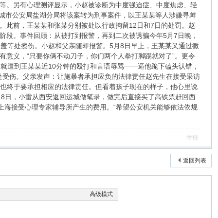
等。另有心理测评显示，小赵被诊断为中度强迫症、中度焦虑、轻
运城市公安局盐湖分局将该案转为刑事案件，以王某某等人涉嫌寻衅
。此前，王某某和张某分别被处以行政拘留12日和7日的处罚。赵
阶段。事件回顾：从被打到报警，再到二次被诱骗今年5月7日晚，
盖等处擦伤。小赵和父亲随即报警。5月8日早上，王某某又通过微
有意义，“只要你俩不动刀子，你们两个人拳打脚踢就对了”。更令
就遭到王某某近10分钟的殴打和言语辱骂——逼他跪下磕头认错，
多处受伤。父亲发声：让施暴者承担应负的法律责任赵先生在接受采访
者也终于要承担相应的法律责任。但看着孩子现在的样子，他心里说
18日，小雷从西安返回运城做笔录，做完后直接买了高铁票赶回西
上海接受心理专家辅导所产生的费用。“希望公安机关能够依法依规
举报
返回列表
高级模式