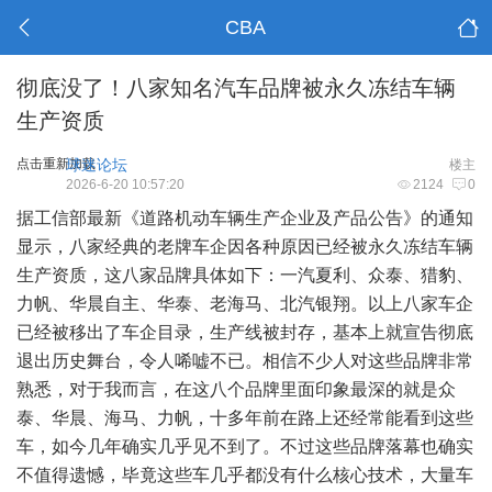
CBA
彻底没了！八家知名汽车品牌被永久冻结车辆
生产资质
点击重新加载
球迷论坛
楼主
2026-6-20 10:57:20
2124
0
据工信部最新《道路机动车辆生产企业及产品公告》的通知
显示，八家经典的老牌车企因各种原因已经被永久冻结车辆
生产资质，这八家品牌具体如下：一汽夏利、众泰、猎豹、
力帆、华晨自主、华泰、老海马、北汽银翔。以上八家车企
已经被移出了车企目录，生产线被封存，基本上就宣告彻底
退出历史舞台，令人唏嘘不已。相信不少人对这些品牌非常
熟悉，对于我而言，在这八个品牌里面印象最深的就是众
泰、华晨、海马、力帆，十多年前在路上还经常能看到这些
车，如今几年确实几乎见不到了。不过这些品牌落幕也确实
不值得遗憾，毕竟这些车几乎都没有什么核心技术，大量车