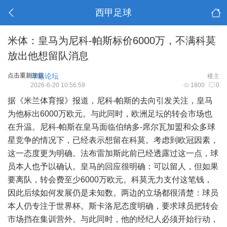
西甲足球
米体：皇马为尼科-帕斯标价6000万，不满科莫
放出他想留队消息
点击重新加载
球迷论坛
楼主
2026-6-20 10:56:59
1800
0
据《米兰体育报》报道，尼科-帕斯的去向引发关注，皇马
为他标出6000万欧元。与此同时，欧洲足坛的转会市场也
在升温。尼科-帕斯在皇马面临伯纳多-席尔瓦加盟和众多球
星竞争的情况下，已经表示想留在科莫。考虑到欧冠因素，
这一态度更为明确。法布雷加斯此前已经透露过这一点，球
员本人也予以确认。皇马的回应很明确：可以留人，但如果
要离队，转会费至少6000万欧元。科莫无力支付这笔钱，
因此后续如何发展仍是未知数。两边的立场都很清楚：球员
本人仍专注于世界杯。斯卡洛尼态度明确，要求球员把转会
市场挡在集训营外。与此同时，他的经纪人必须开始行动，