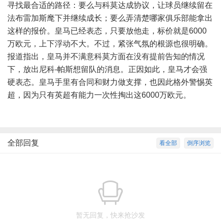
寻找最合适的路径：要么与科莫达成协议，让球员继续留在
法布雷加斯麾下并继续成长；要么弄清楚哪家俱乐部能拿出
这样的报价。皇马已经表态，只要放他走，标价就是6000
万欧元，上下浮动不大。不过，紧张气氛的根源也很明确。
报道指出，皇马并不满意科莫方面在没有提前告知的情况
下，放出尼科-帕斯想留队的消息。正因如此，皇马才会强
硬表态。皇马手里有合同和财力做支撑，也因此格外警惕英
超，因为只有英超有能力一次性掏出这6000万欧元。
全部回复
看全部
倒序浏览
暂无回复，快来抢沙发