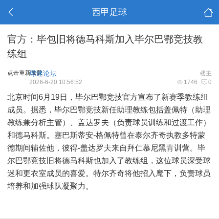
西甲足球
官方：毕包旧将德马科斯加入毕尔巴鄂竞技教
练组
点击重新加载
球迷论坛
楼主
2026-6-20 10:56:52
1746
0
北京时间6月19日，毕尔巴鄂竞技官方宣布了新赛季教练组
成员。据悉，毕尔巴鄂竞技新任助理教练包括盖佩特（助理
教练兼分析主管）、盖达罗夫（负责球员训练和过渡工作）
和德马科斯。塞巴斯蒂安-格佩特曾在泰尔齐奇执教多特蒙
德期间辅佐他，彼得-盖达罗夫来自拜仁慕尼黑青训营。毕
尔巴鄂竞技旧将德马科斯也加入了教练组，这位球员深受球
迷和更衣室成员的喜爱。特尔齐奇将他招入麾下，负责球员
培养和加强球队凝聚力。