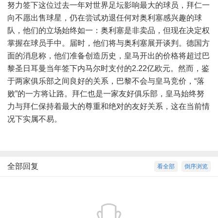
努力签下这位过去一年对世界足坛影响最大的球员，拜仁一
向不愿出售球星，仍在尝试劝退任何对奥利塞感兴趣的球
队，他们的立场始终如一：奥利塞是非卖品，但现在决定权
掌握在球员手中。届时，他们将与奥利塞展开谈判。德国方
面的消息称，他们准备创造历史，皇马开出的价格将超过巴
黎圣日耳曼当年签下内马尔时支付的2.22亿欧元。然而，鉴
于两家俱乐部之间良好的关系，巴黎不会与皇马竞价，“落
败”的一方将让路。拜仁也是一家友好俱乐部，皇马始终努
力与拜仁保持着最大的尊重和绝对的友好关系，这在当前情
况下实属不易。
全部回复
看全部
倒序浏览