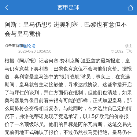
西甲足球
阿斯：皇马仍想引进奥利塞，巴黎也有意但不
会与皇马竞价
点击重新加载
球迷论坛
楼主
2026-6-20 10:56:50
1692
0
根据《阿斯报》记者何塞-费利克斯-迪亚兹的最新报道，皇
马仍有意签下奥利塞，巴黎也有意但不会与他们竞价。据报
道，奥利塞是皇马选中的“银河战舰”球员，事实上，在竞选
期间，皇马就曾主动接触他，寻求达成协议。这些举措开启
了与拜仁的谈判，拜仁方面仍在抵制，但他们也清楚，如果
奥利塞最终像目前看来很有可能的那样，正式加盟皇马，那
么局势将会变得相当复杂。与此同时，在大选胜负已定的情
况下，弗洛伦蒂诺兑现了竞选承诺，以1.5亿欧元的价格报
价了一名顶级球员。他们的目标是阿尔瓦雷斯，这笔交易史
无前例地正式确认了报价，不过仍然被马竞拒绝。皇马仍在