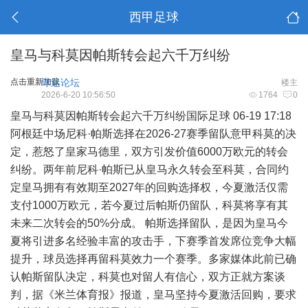
西甲足球
皇马与科莫因帕斯转会起六千万纠纷
点击重新加载
球迷论坛
楼主
2026-6-20 10:56:50
1764
0
皇马与科莫因帕斯转会起六千万纠纷国际足球 06-19 17:18
阿根廷中场尼科·帕斯选择在2026-27赛季留队意甲科莫的决
定，惹怒了皇家马德里，双方引发价值6000万欧元的转会
纠纷。两年前尼科·帕斯已从皇马永久转会至科莫，合同约
定皇马拥有有效期至2027年的回购选择权，今夏激活仅需
支付1000万欧元，若今夏过后帕斯仍留队，科莫将享有其
未来二次转会的50%分成。 帕斯选择留队，是因为皇马今
夏将引进多名经验丰富的攻击手，下赛季首发席位竞争大幅
提升，球员选择再留科莫效力一个赛季。多家媒体此前已确
认帕斯留队决定，科莫也对留人有信心，双方正就方案谈
判，据《米兰体育报》报道，皇马坚持今夏激活回购，要求