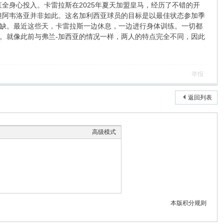
全身心投入。卡雷拉斯在2025年夏天加盟皇马，经历了不错的开
但阿韦洛亚并非如此。这名加利西亚球员的目标是以最佳状态参加季
缺。最近这些天，卡雷拉斯一边休息，一边进行身体训练。一切都
。就像此前与弗兰-加西亚的情况一样，两人的特点完全不同，因此
举报
返回列表
高级模式
本版积分规则