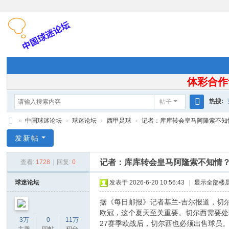
体彩合作
热搜:
帖子
搜
»
中国球迷论坛
›
球迷论坛
›
西甲足球
›
记者：库库转会皇马阿隆索不知情？
索
中
发新帖
国
记者：库库转会皇马阿隆索不知情
查看:
1728
|
回复:
0
球
迷
球迷论坛
发表于 2026-6-20 10:56:43
|
显示全部楼
论
据《每日邮报》记者基兰-吉尔报道，切
坛
欧冠，这个夏天至关重要。切尔西需要处
3万
0
11万
27赛季欧战后，切尔西也必须出售球员