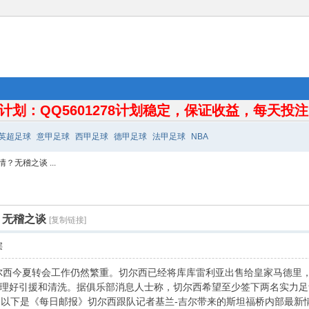
计划：QQ5601278计划稳定，保证收益，每天投注10
英超足球
意甲足球
西甲足球
德甲足球
法甲足球
NBA
无稽之谈 ...
？无稽之谈
[复制链接]
层
尔西今夏转会工作仍然繁重。切尔西已经将库库雷利亚出售给皇家马德里
理好引援和清洗。据俱乐部消息人士称，切尔西希望至少签下两名实力足够
。以下是《每日邮报》切尔西跟队记者基兰-吉尔带来的斯坦福桥内部最新