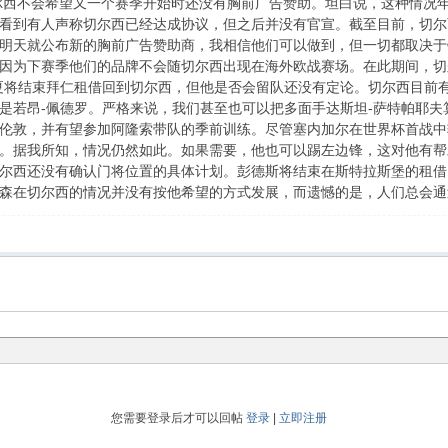
切尔西不会希望又一个赛季开始时还没有胸前广告赞助。坦白说，这种情况年
看到有人声称切尔西已经达成协议，但之后并没有官宣。截至目前，切尔
明天就公布新的胸前广告赞助商，我相信他们可以做到，但一切都取决于
因为下赛季他们的品牌不会随切尔西出现在海外欧战赛场。在此期间，切
夏将结束拜仁租借回到切尔西，但他是否会留队还没有定论。切尔西目前有
是若昂-佩德罗。严格来说，我们甚至也可以把多面手达斯坦-萨特帕耶
伦敦，并有望参加阿隆索带队的季前训练。尽管塞内加尔在世界杯首战中
。据我所知，情况仍然如此。如果需要，他也可以踢左边锋，这对他有帮
尔西还没有确认门将位置的具体计划。彭德斯将结束在斯特拉斯堡的租借
森在切尔西的情况并没有按他希望的方式发展，而遗憾的是，人们总会通
您需要登录后才可以回帖
登录
|
立即注册