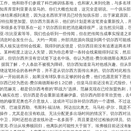
工作。他和助手们参观了科巴姆训练基地，也和家人来到伦敦，与多名球
知库库雷利亚要去皇马的。你们大概也知道，这完全是胡说。一个俱乐部
对整体结果感到满意，因为这名西班牙球员已经告知俱乐部，出于家庭原因
斯特拉斯堡加盟。切尔西方面表示，他们的计划是将这笔资金重新投入，
没有和很多名字联系在一起？切尔西目前把消息藏得很严，这当然没问题，
亚-坎比亚索等等。我们也会听到一些传闻，但在把传闻当成事实报道之
消息时会发生什么。大约一周前，外部消息源向我提到两个切尔西可能感
系人核实这些转会线索。我得到的反馈是，切尔西目前没有追逐这两名球
。某种程度上这让人失望，因为你总希望一条转会线索能得到证实，然后
训，但切尔西并没有尝试签下这名中场。你认为恩佐-费尔南德斯会离队
。据我了解，个人条款不被视为障碍。切尔西知道皇马对他感兴趣。但从
绕这笔转会的各种声音，并不是从切尔西方面传出来的。切尔西对此相当沉
从一开始就表示，如果没有球队拿出足够的转会费，他们也愿意留下恩佐-
尔西已经为恩佐-费尔南德斯标价1.2亿镑，但皇马目前还没有正式报价
的范赫克，都是切尔西考察的“即战力”选择。范赫克现在已经加盟热刺
个人确实在想，切尔西是否会重新追逐赫伊森。切尔西内部非常欣赏他，
他的穆里尼奥也不介意放人，这或许可以弥补切尔西的一个遗憾。不过这
萨西、巴迪亚西勒、韦斯利-福法纳、阿达拉比奥尤、马马杜-萨尔，我是
操作，尤其是在没有欧战、无法分配更多出场时间的情况下。切尔西对法
中卫，同时还想在进攻线补进一名多面手，而且要是经过检验的球员。切
里克-乔治从埃弗顿回归，他离队的可能性大于留下。埃弗顿目前还没有