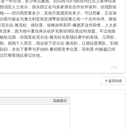
复一年出现，多少有点尴尬。切尔西与IFS的合同已在上赛季结束
西消息人士表示，俱乐部正在与多家潜在合作伙伴谈判，但现阶段
钱——切尔西想要多少，其他方面愿意给多少。可以想象，正在谈
尔西可能会为澳大利亚和亚洲季前巡回赛公布一个合作伙伴。锋线
尼古拉-雅克松、德拉普、埃梅加和若昂-佩德罗这些前锋，人太多
夫算进来，因为他今夏也将从哈萨克斯坦球队凯拉特加盟。不过他接
输给法国，但我喜欢尼古拉-雅克松在那场比赛中的表现。几周前，
助。就我个人而言，我会留下尼古拉-雅克松，让德拉普离队。彭德
回归，并在下赛季与罗伯特-桑切斯竞争位置。菲利普-约根森已经
过巴黎那场比赛记住他。
举报
返回列表
高级模式