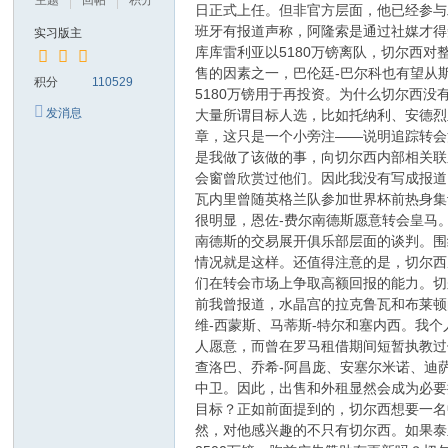
主题
回帖
积分
日正式上任。但非官方层面，他已经参与
班牙有报道声称，阿隆索是通过社媒才得
实习版主
库库雷利亚以5180万镑离队，切尔西
售的因素之一，巴伦廷-巴尔科也有望从
积分
110529
5180万镑用于再投资。为什么切尔西
发消息
大量所谓目标人选，比如托纳利、安德烈
章，这只是一个小旁注——说明追踪转会
是我做了该做的事，向切尔西内部相关联
会窗曾欣赏过他们。因此我没有写成报道
瓦内里曾随英格兰队参加世界杯前热身集
很明显，恩佐-费尔南德斯愿意转会皇马
南德斯的交易展开俱乐部层面的谈判。围
情况就是这样。还值得注意的是，切尔西
们在转会市场上争取高额回报的能力。切
前我曾报道，水晶宫的拉克鲁瓦和布莱顿
维-西蒙斯、马蒂斯-特尔和塞内西。我
人愿意，而曾在罗马租借期间短暂执教过
查洛巴、乔希-阿昌庞、安塞尔米诺、迪
中卫。因此，出售和外租显然会成为必要
目标？正如前面提到的，切尔西想要一名
然，对他感兴趣的不只有切尔西。如果泰