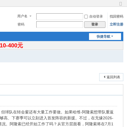
切
换
用户名
自动登录
找回密码
到
窄
密码
立即注册
登录
版
快捷导航
-400元
返回列表
，但球队在转会窗还有大量工作要做。如果哈维-阿隆索想带队重返
高、下赛季可以立刻进入首发阵容的新援。不过，在无缘2026-
情况。阿隆索已经开始工作了吗？从官方层面看，阿隆索将在7月1