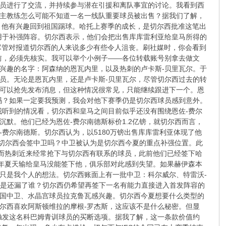
员进行了交流，并持续参与潜在引援和离队事宜的讨论。我看到西
主教练怎么可能不知道一名一线队重要球员被出售？据我们了解，
，他有兴趣回到祖国踢球。哈托上赛季的成长，是切尔西批准这笔出
用于补强阵容。切尔西表示，他们会把出售库库雷利亚给皇马所得的
尽管对报道切尔西的人来说多少有些令人沮丧。刷社媒时，你会看到
前，必须先核实。我可以举个小例子——各位转载账号别拿去做文
兴趣的名字：阿森纳的恩瓦内里，以及热刺的卢卡斯-贝里瓦尔。于
员。无论是恩瓦内里，还是卢卡斯-贝里瓦尔，尽管切尔西过去的转
可以抢先发布消息，但这种情况很常见，只能继续跟进下一个。恩
吗？如果一定要我预测，我会对他下赛季仍是切尔西球员感到意外。
我听到的情况看，切尔西和皇马之间目前似乎还没有围绕恩佐-费尔
默。他们已经为恩佐-费尔南德斯标价1.2亿镑，就切尔西而言，
费尔南德斯。切尔西认为，以5180万镑出售库库雷利亚体现了他
。切尔西会签中卫吗？中卫被认为是切尔西今夏的重点补强位置。此
，而热刺近来经常抢下与切尔西有联系的球员，此前他们已经签下哈
去年夏天输给皇马没能签下他，俱乐部对此感到失望。如果赫伊森本
只是我个人的想法。切尔西账面上有一批中卫：科尔威尔、特雷沃-
不是还漏了谁？切尔西仍希望再签下一名有能力直接进入首发阵容的
国中卫、水晶宫球员拉克鲁瓦感兴趣。切尔西今夏想要什么类型的
尔西喜欢阿斯顿维拉的摩根-罗杰斯，这应该不是什么秘密。但显
触发这名科巴姆青训球员的买断选项。据我了解，这一条款价值约