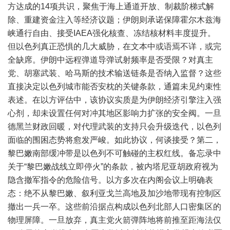
方达成的14项共识，聚焦于海上通道开放、制裁阶梯式解
除、重建资金注入等经济议题；伊朗则承诺保障霍尔木兹海
峡通行自由、接受IAEA强化核查、冻结核材料丰度提升。
但以色列真正恐惧的几大威胁，在文本中或语焉不详，或完
全缺席。伊朗中远程弹道导弹试射频率是否受限？对真主
党、胡塞武装、哈马斯的技术输送链条是否纳入监督？这些
直接决定以色列城市能否安枕的关键条款，通篇未见约束性
表述。在以方评估中，该协议实质是为伊朗经济引擎注入强
心剂，却未设置任何对冲其地区影响力扩张的安全阀。一旦
德黑兰财政回暖，对代理武装的支持只会升级迭代，以色列
面临的围困态势将愈发严峻。如此协议，何谈接受？第二，
黎巴嫩南部缓冲带是以色列不可触碰的主权红线。备忘录中
关于“黎巴嫩战线立即停火”的条款，被内塔尼亚胡政府视为
隐含撤军指令的危险信号。以方多次在内阁会议上明确表
态：绝不从黎巴嫩、叙利亚戈兰高地及加沙地带现有控制区
撤出一兵一卒。这些前沿据点构成以色列北部人口密集区的
物理屏障。一旦放弃，真主党火箭弹阵地将前推至距海法仅