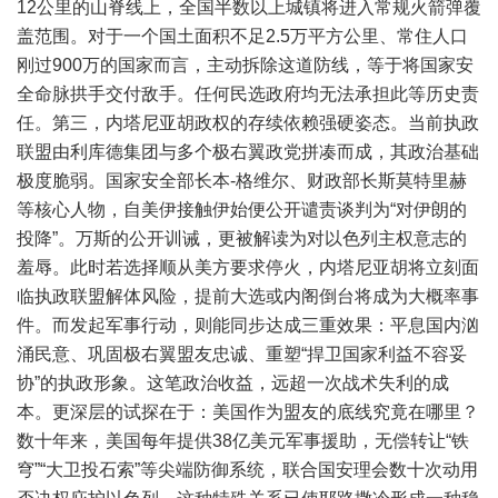
12公里的山脊线上，全国半数以上城镇将进入常规火箭弹覆
盖范围。对于一个国土面积不足2.5万平方公里、常住人口
刚过900万的国家而言，主动拆除这道防线，等于将国家安
全命脉拱手交付敌手。任何民选政府均无法承担此等历史责
任。第三，内塔尼亚胡政权的存续依赖强硬姿态。当前执政
联盟由利库德集团与多个极右翼政党拼凑而成，其政治基础
极度脆弱。国家安全部长本-格维尔、财政部长斯莫特里赫
等核心人物，自美伊接触伊始便公开谴责谈判为“对伊朗的
投降”。万斯的公开训诫，更被解读为对以色列主权意志的
羞辱。此时若选择顺从美方要求停火，内塔尼亚胡将立刻面
临执政联盟解体风险，提前大选或内阁倒台将成为大概率事
件。而发起军事行动，则能同步达成三重效果：平息国内汹
涌民意、巩固极右翼盟友忠诚、重塑“捍卫国家利益不容妥
协”的执政形象。这笔政治收益，远超一次战术失利的成
本。更深层的试探在于：美国作为盟友的底线究竟在哪里？
数十年来，美国每年提供38亿美元军事援助，无偿转让“铁
穹”“大卫投石索”等尖端防御系统，联合国安理会数十次动用