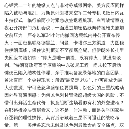
心经营二十年的地缘支点与非对称威慑网络。美方反应同样
陷入被动与混乱。万斯原计划搭乘空军二号专机飞抵日内瓦
主持仪式，临行前两小时紧急改签返程航班。白宫战情室连
夜召开跨部门危机会议，一面通过加密热线向特拉维夫施加
空前压力，严令以军24小时内撤回边境线内并公开宣布停
火；一面密集联络德黑兰、阿曼、卡塔尔三方渠道，力图稳
住伊朗底线，保住谈判框架不至彻底崩塌。但伊朗外长扎里
夫回应简洁如铁：“停火是唯一前提。没有停火，就没有谈
判。”特朗普政府寄予厚望的中东破局工程，尚未按下启动
键便已陷入结构性停滞。亲手推动备忘录落地的白宫团队，
首次直面一个尖锐现实：所谓“最坚定盟友”，也可能成为最
大变数源。宁可激怒华盛顿也要搅局，以色列的三重战略动
因外界普遍困惑：为何以色列甘冒激怒超级大国的风险，不
惜付出鲜活生命代价，执意阻断这场看似有利的外交进程？
在耶路撒冷决策层看来，这不是一时冲动，而是关乎国家生
存逻辑的理性抉择。其背后潜藏着三层不可退让的战略考
量。第一，美伊备忘录未触及以色列最致命的安全痛点。双