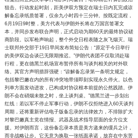
狙击。行动发起时刻，距美伊双方预定在瑞士日内瓦完成谅
解备忘录纸质签署，仅余九小时四十三分钟。按既定流程，
6月19日9时整，美方代表与伊朗外长将在万国宫签署文
本，并同步发布联合声明，正式启动为期60天的最终协议磋
商阶段。以军枪声响起，整个外交日程表随之灰飞烟灭。瑞
士联邦外交部于19日早间发布简短公告：“原定于今日举行
的美伊双边会谈已无限期推迟。”伊朗代表团不仅取消赴瑞
行程，更在德黑兰机场宣布暂停所有与谈判相关的对外联
络。其官方声明措辞强硬：“谅解备忘录第一条明文规定，
包括黎巴嫩在内的所有冲突地带须即刻实现永久停火。以色
列单方面发动进攻，已构成对协议根本前提的公然践踏。伊
朗不会在硝烟未散之时，坐上谈判桌。”德黑兰进一步划出
红线：若以军不停止军事行动，伊朗不仅拒绝进入60天谈判
周期，还将重新评估电子版备忘录的法律效力，不排除扩大
对黎巴嫩真主党在情报、武器及战术指导层面的全方位支
援。对伊朗而言，这份备忘录本质是美方递来的缓兵之计，
而非战略让步。它无意为换取一张纸面承诺，放弃在中东苦