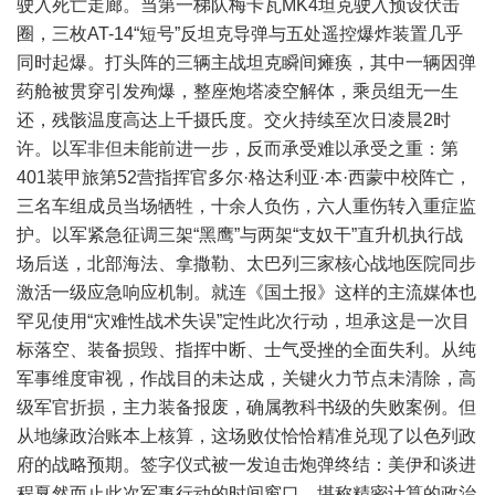
驶入死亡走廊。当第一梯队梅卡瓦MK4坦克驶入预设伏击
圈，三枚AT-14“短号”反坦克导弹与五处遥控爆炸装置几乎
同时起爆。打头阵的三辆主战坦克瞬间瘫痪，其中一辆因弹
药舱被贯穿引发殉爆，整座炮塔凌空解体，乘员组无一生
还，残骸温度高达上千摄氏度。交火持续至次日凌晨2时
许。以军非但未能前进一步，反而承受难以承受之重：第
401装甲旅第52营指挥官多尔·格达利亚·本·西蒙中校阵亡，
三名车组成员当场牺牲，十余人负伤，六人重伤转入重症监
护。以军紧急征调三架“黑鹰”与两架“支奴干”直升机执行战
场后送，北部海法、拿撒勒、太巴列三家核心战地医院同步
激活一级应急响应机制。就连《国土报》这样的主流媒体也
罕见使用“灾难性战术失误”定性此次行动，坦承这是一次目
标落空、装备损毁、指挥中断、士气受挫的全面失利。从纯
军事维度审视，作战目的未达成，关键火力节点未清除，高
级军官折损，主力装备报废，确属教科书级的失败案例。但
从地缘政治账本上核算，这场败仗恰恰精准兑现了以色列政
府的战略预期。签字仪式被一发迫击炮弹终结：美伊和谈进
程戛然而止此次军事行动的时间窗口，堪称精密计算的政治