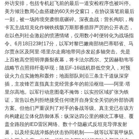
外访安排，包括专机起飞前的最后一道安检程序也被叫停。
美方倾注数周心血搭建的60天外交窗口，在协议落笔前最后
一刻，被一场跨境突袭彻底碾碎。深夜血战：营长殉职，梅
卡瓦主战坦克化作钢铁残骸万斯那番措辞严厉的公开表态，
在以色列社会激起的愤懑情绪，仅用数小时便转化为战场指
令。6月18日23时17分，以军对黎巴嫩南部纳巴蒂耶省、马
尔贾永区及阿里·塔里尔走廊地带同步发起多轴突击。先是
上百枚高空照明弹撕裂夜幕，将卡法尔西尔、艾因赫勒韦等
战略节点照得纤毫毕现；随后F-16I战机群低空突入，对预
设火力点实施饱和轰炸；地面部队则沿三条主干道纵深穿
插，主攻锋芒直指真主党经营多年的前沿枢纽——阿里·塔
里尔高地。以军行动意图毫不掩饰：以实控区域扩张为铁
证，宣告以色列拒绝接受任何绕开自身安全关切的外部协调
方案。但他们严重误判了对手的备战等级。真主党已在该方
向构建起立体化防御体系：纵深达四公里的梯次工事链、覆
盖全路段的IED雷区网络、数十个隐蔽式反坦克导弹发射
巢，以及经实战淬炼的伏击协同机制——就等以军装甲纵队