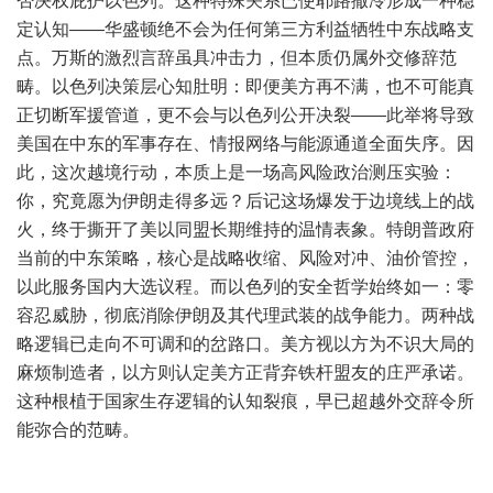
否决权庇护以色列。这种特殊关系已使耶路撒冷形成一种稳
定认知——华盛顿绝不会为任何第三方利益牺牲中东战略支
点。万斯的激烈言辞虽具冲击力，但本质仍属外交修辞范
畴。以色列决策层心知肚明：即便美方再不满，也不可能真
正切断军援管道，更不会与以色列公开决裂——此举将导致
美国在中东的军事存在、情报网络与能源通道全面失序。因
此，这次越境行动，本质上是一场高风险政治测压实验：
你，究竟愿为伊朗走得多远？后记这场爆发于边境线上的战
火，终于撕开了美以同盟长期维持的温情表象。特朗普政府
当前的中东策略，核心是战略收缩、风险对冲、油价管控，
以此服务国内大选议程。而以色列的安全哲学始终如一：零
容忍威胁，彻底消除伊朗及其代理武装的战争能力。两种战
略逻辑已走向不可调和的岔路口。美方视以方为不识大局的
麻烦制造者，以方则认定美方正背弃铁杆盟友的庄严承诺。
这种根植于国家生存逻辑的认知裂痕，早已超越外交辞令所
能弥合的范畴。