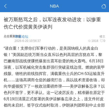
NBA
被万斯怒骂之后，以军连夜发动进攻：以惨重
伤亡代价搅黄美伊谈判
点击重新加载
球迷论坛
楼主
2026-6-20 10:56:37
1818
0
“请自重！支撑你们军事行动的，是美国纳税人的真金白
银！”美国副总统万斯当众直斥以色列高层的言犹在耳，黎
巴嫩南部战线便骤然爆发出震耳欲聋的炮火轰鸣。6月18日
深夜，以军机械化突击集群强行突破蓝线边境。燃烧的装甲
残骸、牺牲的前线指挥官、满载重伤士兵的CH-53运输直升
机……这场高调而仓促的越境打击，虽以战术溃退收场，却
向华盛顿投下了一枚政治重磅炸弹——美伊谅解备忘录？以
色列不签字，更不承认。这一记凌厉反击，精准砸在原定于
6月19日清晨正式签署的美伊谅解备忘录之上，连文件封皮
都尚未启封。签字仪式临时取消，伊朗谈判团即刻中止全部