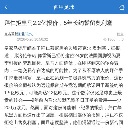
西甲足球
拜仁拒皇马2.2亿报价，5年长约誓留奥利塞
点击重新加载
球迷论坛
楼主
2026-6-20 10:56:32
1800
0
皇家马德里瞄准了拜仁慕尼黑的边锋迈克尔·奥利塞，据报
道，弗洛伦蒂诺·佩雷斯已经将这位24岁的法国国脚视为夏
季引援的梦想目标。皇马方面确信，在即将到来的转会窗
内，一笔交易存在达成的可能性。为了从不愿放人的拜仁手
中挖走奥利塞，皇马正在策划一份极具诱惑力的报价。这份
报价的金额被认为远超佩雷斯在竞选期间承诺用于新签约的
1.5亿欧元，可能高达2.2亿欧元。这个数字仅比足球史上最
贵的转会——9年前内马尔加盟巴黎圣日耳曼的费用——少
200万欧元。然而，面对这份可能创下纪录的报价，拜仁慕
尼黑方面迅速作出了回应。根据德国媒体的报道，拜仁不仅
拒绝出售奥利塞，而且态度坚决，他们渴望通过一份新合同