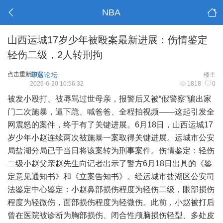
NBA
山西运城17岁少年被殴案最新进展：伤情鉴定
轻伤二级，2人转刑拘
点击重新加载
球迷论坛
楼主
2026-6-20 10:56:32
1818
0
被发小殴打、被辱骂过世母亲，报警后又被“假警察”骗出家
门二次施暴，逼下跪、喊爸爸、全程拍视频——这起引发全
网震怒的案件，终于有了关键进展。6月18日，山西运城17
岁少年小赵连续两次被施暴一案取得关键进展。运城市公安
局盐湖分局已于当日将该案转为刑事案件。伤情鉴定：轻伤
二级小赵父亲赵先生向记者出示了警方6月18日出具的《鉴
定意见通知书》和《立案告知书》。经运城市盐湖区公安司
法鉴定中心鉴定：小赵鼻部损伤程度为轻伤二级，眼部损伤
程度为轻微伤，面部损伤程度为轻微伤。此前，小赵被打后
曾在医院被诊断为胸部损伤、闭合性颅脑损伤轻型、多处皮