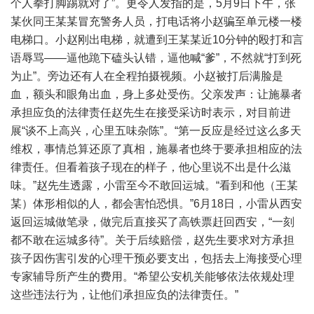
个人拳打脚踢就对了”。更令人发指的是，5月9日下午，张
某伙同王某某冒充警务人员，打电话将小赵骗至单元楼一楼
电梯口。小赵刚出电梯，就遭到王某某近10分钟的殴打和言
语辱骂——逼他跪下磕头认错，逼他喊“爹”，不然就“打到死
为止”。旁边还有人在全程拍摄视频。小赵被打后满脸是
血，额头和眼角出血，身上多处受伤。父亲发声：让施暴者
承担应负的法律责任赵先生在接受采访时表示，对目前进
展“谈不上高兴，心里五味杂陈”。“第一反应是经过这么多天
维权，事情总算还原了真相，施暴者也终于要承担相应的法
律责任。但看着孩子现在的样子，他心里说不出是什么滋
味。”赵先生透露，小雷至今不敢回运城。“看到和他（王某
某）体形相似的人，都会害怕恐惧。”6月18日，小雷从西安
返回运城做笔录，做完后直接买了高铁票赶回西安，“一刻
都不敢在运城多待”。关于后续赔偿，赵先生要求对方承担
孩子因伤害引发的心理干预必要支出，包括去上海接受心理
专家辅导所产生的费用。“希望公安机关能够依法依规处理
这些违法行为，让他们承担应负的法律责任。”