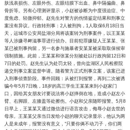
肤浅表损伤、左眼外伤、左眼结膜下出血、鼻中隔偏曲、鼻
骨折等。另有心理测评显示，小赵被诊断为中度强迫症、中
度焦虑、轻微抑郁。赵先生对警方的伤情鉴定结果和刑事立
案没有异议。行政转刑事：2人被刑拘，1人取保6月18日当
天，运城市公安局盐湖分局将该案转为刑事案件，以王某某
等人涉嫌寻衅滋事罪进行侦办。目前犯罪嫌疑人王某某、张
某已被刑事拘留，另一名参与施暴者安某某被采取取保候审
强制措施。此前，王某某和张某分别被处以行政拘留12日和
7日的处罚。赵先生认为处罚太轻，曾向盐湖区人民检察院
递交刑事立案监督申请。随着警方正式刑事立案，该案已进
入刑事侦查阶段。事件回顾：从被打到报警，再到二次被诱
骗今年5月7日晚，18岁的高三学生王某某来到小赵家门
口，因给其女朋友讨要说法将小赵摔倒在地，造成小赵左小
臂、右脚跟、左膝盖等处擦伤。小赵和父亲随即报警。5月8
日早上，王某某又通过微信进行语言攻击，侮辱小赵去世的
母亲。王某某父亲当日发给小赵的聊天记录显示，他认为两
人是未成年，报警没有意义，“只要你俩不动刀子，你们两