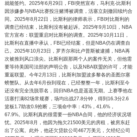
就能签约。2025年6月29日，FBI突然宣布，马利克-比斯利
因涉嫌参与NBA比赛投注赌博被调查，活塞立刻撤回续约合
同。2025年8月22日，比斯利的律师表示，FBI对比斯利的
调查已经结束，比斯利没有被起诉。2025年9月10日，NBA
官方宣布：联盟重启对比斯利的调查。2025年10月11日，
比斯利在直播中承认，FBI已经结案，但是NBA仍在调查自
己。2025年10月23日，罗齐尔和比卢普斯被逮捕，NBA再
次被推到风口浪尖。比斯利跟那两个人的案件无关，但他需
要等待美国司法部的声明公告，以及NBA联盟的许可，才能
重返联盟。今年2月13日，比斯利加盟波多黎各的圣图尔塞
螃蟹队。从去年6月份到现在，已经整整一年，比斯利至今
还没有完全洗脱罪名，回归NBA也是遥遥无期。上赛季他在
活塞打满82场常规赛，场均出战27.8分钟，得到16.3分2.6
篮板1.7助攻0.9抢断，三项命中率：43%，41.6%，
67.9%。比斯利真的很需要一份NBA合同，他的经济状况堪
忧。2025年8月，他因为拖欠21500美元的房租，被房东赶
出了公寓。此外，他还欠贷款公司467万美元，欠经纪公司