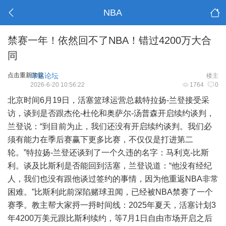
NBA
禁赛一年！依然回不了NBA！错过4200万大合
同
点击重新加载
球迷论坛
楼主
2026-6-20 10:56:22
1764
0
北京时间6月19日，活塞篮球运营总裁特拉扬-兰登接受采
访，谈到是否跟杰伦-杜伦和奥萨尔-汤普森开启续约谈判，
兰登说：“到目前为止，我们还没有开启续约谈判。我们必
须有能力在季后赛赢下更多比赛，不仅仅是打进第二
轮。”特拉扬-兰登还谈到了一个久违的名字：马利克-比斯
利。谈及比斯利是否能回到活塞，兰登说道：“他没有经纪
人，我们也没有跟他谈过签约的事情，因为他重返NBA非常
困难。”比斯利此前深陷赌球丑闻，已经被NBA禁赛了一个
赛季。教主帮大家捋一捋时间线：2025年夏天，活塞计划3
年4200万美元跟比斯利续约，等7月1日自由市场开启之后