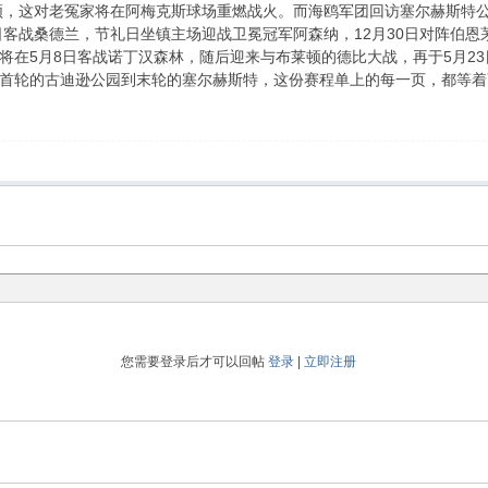
莱顿，这对老冤家将在阿梅克斯球场重燃战火。而海鸥军团回访塞尔赫斯特
日客战桑德兰，节礼日坐镇主场迎战卫冕冠军阿森纳，12月30日对阵伯恩
将在5月8日客战诺丁汉森林，随后迎来与布莱顿的德比大战，再于5月23
首轮的古迪逊公园到末轮的塞尔赫斯特，这份赛程单上的每一页，都等着
您需要登录后才可以回帖
登录
|
立即注册