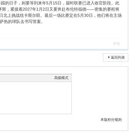
公园的日子，则要等到来年5月15日，届时联赛已进入收官阶段。此
茅斯，紧接着2027年1月2日又要奔赴布伦特福德——密集的赛程将
日北上挑战纽卡斯尔联。最后一场比赛定在5月30日，他们将在主场
萨热的球队去书写答案。
举报
返回列表
高级模式
本版积分规则