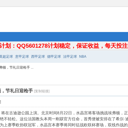
计划：QQ5601278计划稳定，保证收益，每天投注10
英超足球
意甲足球
西甲足球
德甲足球
法甲足球
NBA
顿，节礼日迎枪手 ...
顿，节礼日迎枪手
[复制链接]
层
将在古迪逊公园上演。北京时间8月22日，水晶宫将客场挑战埃弗顿，正式
绝不轻松。这位法国教头本周一刚获官方任命，首秀便被安排在了希尔·迪
为上赛季欧协联冠军，水晶宫本赛季将同时征战欧联杯赛场，双线作战的