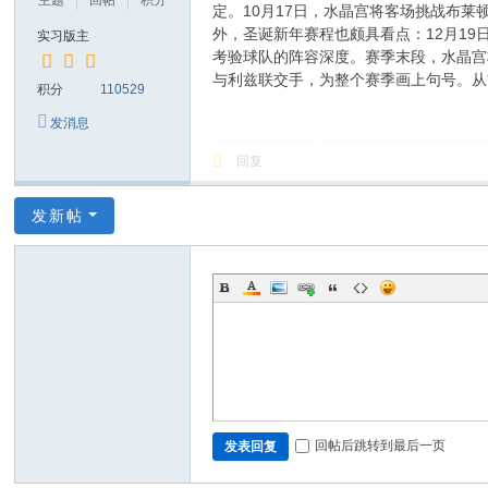
主题
回帖
积分
定。10月17日，水晶宫将客场挑战布
外，圣诞新年赛程也颇具看点：12月19
实习版主
考验球队的阵容深度。赛季末段，水晶宫
与利兹联交手，为整个赛季画上句号。从
积分
110529
发消息
回复
发新帖
回帖后跳转到最后一页
发表回复