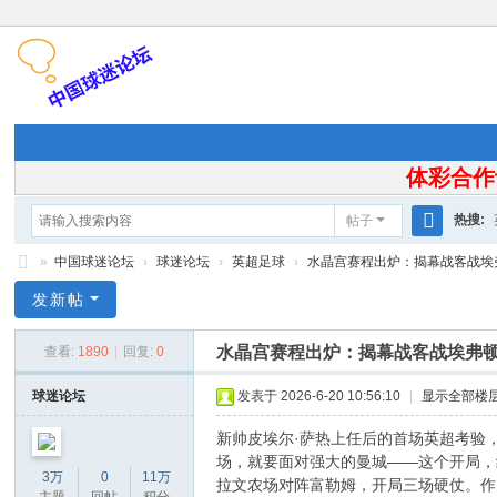
体彩合作
热搜:
帖子
搜
»
中国球迷论坛
›
球迷论坛
›
英超足球
›
水晶宫赛程出炉：揭幕战客战埃弗
索
中
发新帖
国
水晶宫赛程出炉：揭幕战客战埃弗
查看:
1890
|
回复:
0
球
迷
球迷论坛
发表于 2026-6-20 10:56:10
|
显示全部楼
论
新帅皮埃尔·萨热上任后的首场英超考验，
坛
场，就要面对强大的曼城——这个开局，
3万
0
11万
拉文农场对阵富勒姆，开局三场硬仗。作