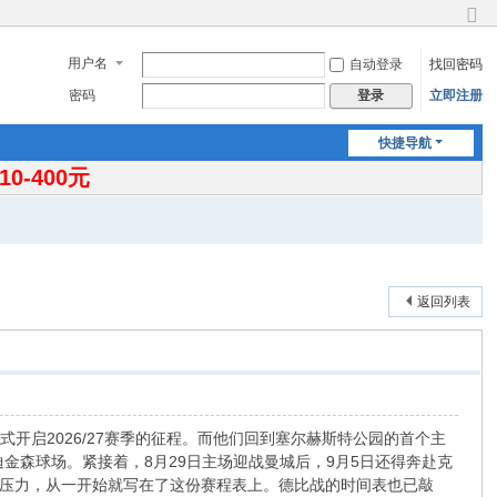
切
换
用户名
自动登录
找回密码
到
窄
密码
立即注册
登录
版
快捷导航
-400元
返回列表
开启2026/27赛季的征程。而他们回到塞尔赫斯特公园的首个主
金森球场。紧接着，8月29日主场迎战曼城后，9月5日还得奔赴克
压力，从一开始就写在了这份赛程表上。德比战的时间表也已敲