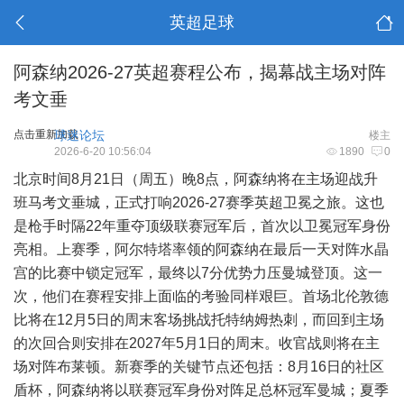
英超足球
阿森纳2026-27英超赛程公布，揭幕战主场对阵
考文垂
点击重新加载
球迷论坛
楼主
2026-6-20 10:56:04
1890
0
北京时间8月21日（周五）晚8点，阿森纳将在主场迎战升
班马考文垂城，正式打响2026-27赛季英超卫冕之旅。这也
是枪手时隔22年重夺顶级联赛冠军后，首次以卫冕冠军身份
亮相。上赛季，阿尔特塔率领的阿森纳在最后一天对阵水晶
宫的比赛中锁定冠军，最终以7分优势力压曼城登顶。这一
次，他们在赛程安排上面临的考验同样艰巨。首场北伦敦德
比将在12月5日的周末客场挑战托特纳姆热刺，而回到主场
的次回合则安排在2027年5月1日的周末。收官战则将在主
场对阵布莱顿。新赛季的关键节点还包括：8月16日的社区
盾杯，阿森纳将以联赛冠军身份对阵足总杯冠军曼城；夏季