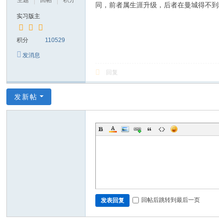
主题
回帖
积分
同，前者属生涯升级，后者在曼城得不到
实习版主
积分
110529
发消息
回复
发新帖
回帖后跳转到最后一页
发表回复