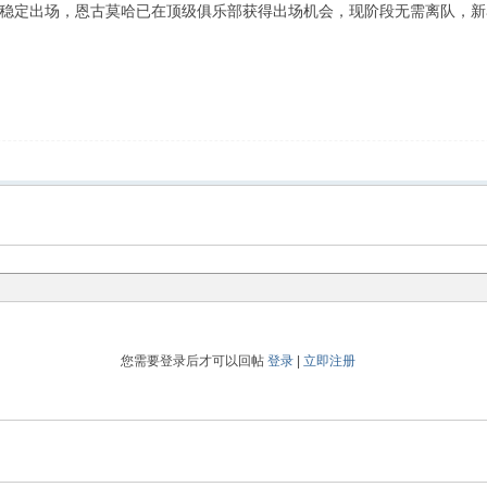
稳定出场，恩古莫哈已在顶级俱乐部获得出场机会，现阶段无需离队，新
您需要登录后才可以回帖
登录
|
立即注册