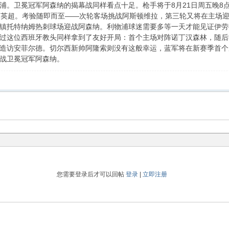
浦。卫冕冠军阿森纳的揭幕战同样看点十足。枪手将于8月21日周五晚8
返英超。考验随即而至——次轮客场挑战阿斯顿维拉，第三轮又将在主场迎
镇托特纳姆热刺球场迎战阿森纳。利物浦球迷需要多等一天才能见证伊劳拉时
过这位西班牙教头同样拿到了友好开局：首个主场对阵诺丁汉森林，随后
日曼城造访安菲尔德。切尔西新帅阿隆索则没有这般幸运，蓝军将在新赛季
战卫冕冠军阿森纳。
您需要登录后才可以回帖
登录
|
立即注册