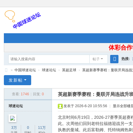
体彩合作
热搜:
帖子
搜
»
中国球迷论坛
›
球迷论坛
›
英超足球
›
英超新赛季赛程：曼联开局连战升
索
中
发新帖
国
英超新赛季赛程：曼联开局连战升
查看:
1746
|
回复:
0
球
迷
球迷论坛
发表于 2026-6-20 10:55:56
|
显示全部楼
论
北京时间6月19日，2026-27赛季英
坛
此。次周他们回到老特拉福德迎战另一支
3万
0
11万
执教的曼城。此后富勒姆、托特纳姆热刺