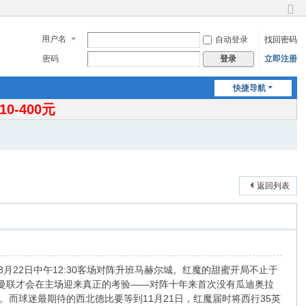
切
换
用户名
自动登录
找回密码
到
窄
密码
立即注册
登录
版
快捷导航
-400元
返回列表
8月22日中午12:30客场对阵升班马赫尔城。红魔的甜蜜开局不止于
，曼联才会在主场迎来真正的考验——对阵十年来首次没有瓜迪奥拉
而球迷最期待的西北德比要等到11月21日，红魔届时将西行35英