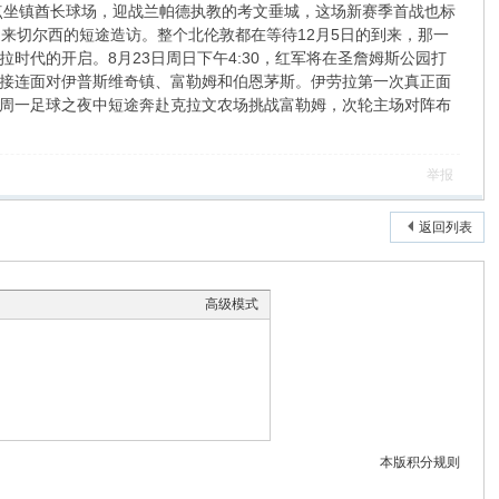
点坐镇酋长球场，迎战兰帕德执教的考文垂城，这场新赛季首战也标
来切尔西的短途造访。整个北伦敦都在等待12月5日的到来，那一
代的开启。8月23日周日下午4:30，红军将在圣詹姆斯公园打
接连面对伊普斯维奇镇、富勒姆和伯恩茅斯。伊劳拉第一次真正面
首个周一足球之夜中短途奔赴克拉文农场挑战富勒姆，次轮主场对阵布
举报
返回列表
高级模式
本版积分规则