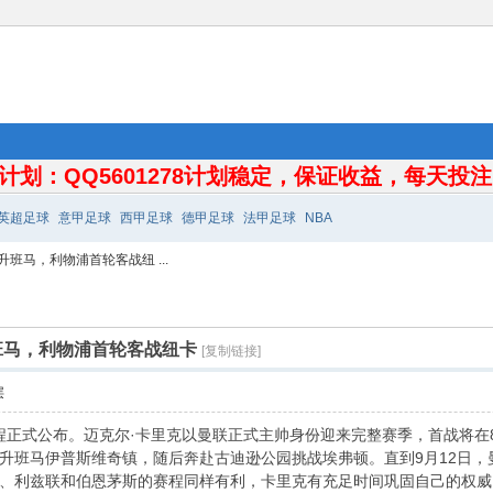
计划：QQ5601278计划稳定，保证收益，每天投注10
英超足球
意甲足球
西甲足球
德甲足球
法甲足球
NBA
班马，利物浦首轮客战纽 ...
班马，利物浦首轮客战纽卡
[复制链接]
层
超赛程正式公布。迈克尔·卡里克以曼联正式主帅身份迎来完整赛季，首战将在
升班马伊普斯维奇镇，随后奔赴古迪逊公园挑战埃弗顿。直到9月12日
、利兹联和伯恩茅斯的赛程同样有利，卡里克有充足时间巩固自己的权威。