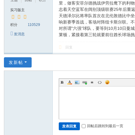
主题
回帖
积分
里，做客安菲尔德挑战伊劳拉麾下的利物
志着天空蓝军在阔别顶级联赛25年后重
实习版主
天德泽尔比将率队首次在北伦敦德比中坐
响新赛季首战，客场对阵纽卡斯尔联。不
积分
110529
对所谓"六强"球队，要等到10月10
发消息
莱顿，紧接着第三轮就要前往酋长球场挑
回复
发新帖
回帖后跳转到最后一页
发表回复