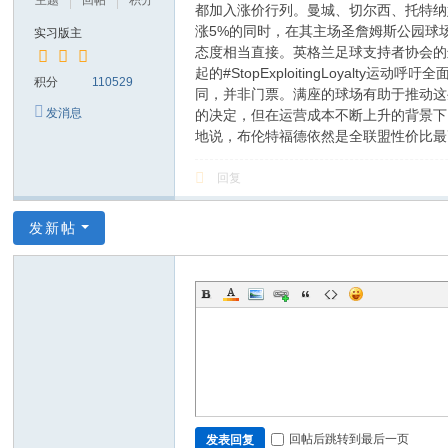
主题
回帖
积分
都加入涨价行列。曼城、切尔西、托特纳
涨5%的同时，在其主场圣詹姆斯公园球场
实习版主
态度相当直接。英格兰足球支持者协会的
起的#StopExploitingLoy
积分
110529
同，并非门票。满座的球场有助于推动这
发消息
的决定，但在运营成本不断上升的背景下
地说，布伦特福德依然是全联盟性价比最
回复
发新帖
回帖后跳转到最后一页
发表回复