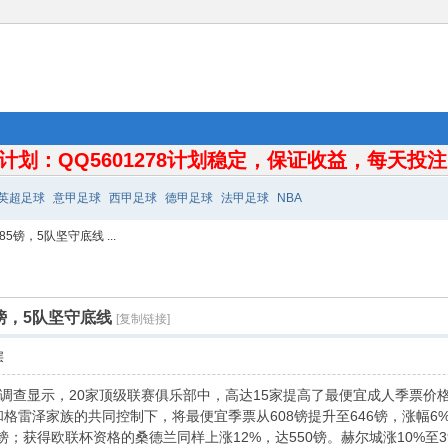
计划：QQ5601278计划稳定，保证收益，每天投注10
英超足球
意甲足球
西甲足球
德甲足球
法甲足球
NBA
镑，5队坚守底线 ...
镑，5队坚守底线
[复制链接]
层
调查显示，20家顶级联赛俱乐部中，高达15家提高了最便宜成人季票价格
格雷泽家族的共同控制下，将最便宜季票从608镑提升至646镑，涨幅6
镑；获得欧联杯资格的桑德兰同样上涨12%，达550镑。赫尔城涨10%至