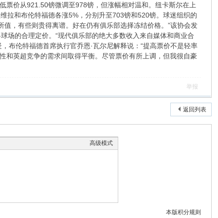
价从921.50镑微调至978镑，但涨幅相对温和。纽卡斯尔在上
拉和布伦特福德各涨5%，分别升至703镑和520镑。球迷组织的
所值，有些则贵得离谱。好在仍有俱乐部选择冻结价格。”该协会发
下来讨论各球场的合理定价。“现代俱乐部的绝大多数收入来自媒体和商业合
，布伦特福德首席执行官乔恩·瓦尔尼解释说：“提高票价不是轻率
性和英超竞争的需求间取得平衡。尽管票价有所上调，但我很自豪
举报
返回列表
高级模式
本版积分规则