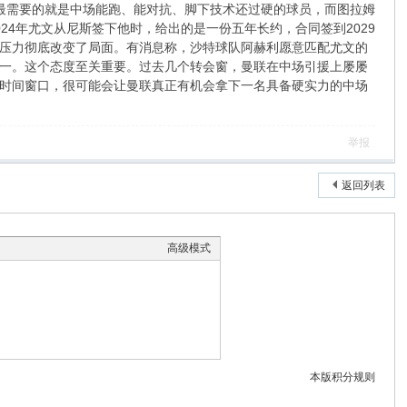
在最需要的就是中场能跑、能对抗、脚下技术还过硬的球员，而图拉姆
4年尤文从尼斯签下他时，给出的是一份五年长约，合同签到2029
压力彻底改变了局面。有消息称，沙特球队阿赫利愿意匹配尤文的
一。这个态度至关重要。过去几个转会窗，曼联在中场引援上屡屡
时间窗口，很可能会让曼联真正有机会拿下一名具备硬实力的中场
举报
返回列表
高级模式
本版积分规则