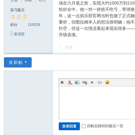
主题
回帖
积分
须在六月底之前，实现大约1000万到
恰好全中。他一对一拼抢不吃亏，带球推
实习版主
年，这一点俱乐部官网当时也做了正式确
要价，但图拉姆本人的想法很明确：他不
积分
110529
扑空，但这一次情况看起来现实得多——
发消息
升级选项。
回复
发新帖
回帖后跳转到最后一页
发表回复