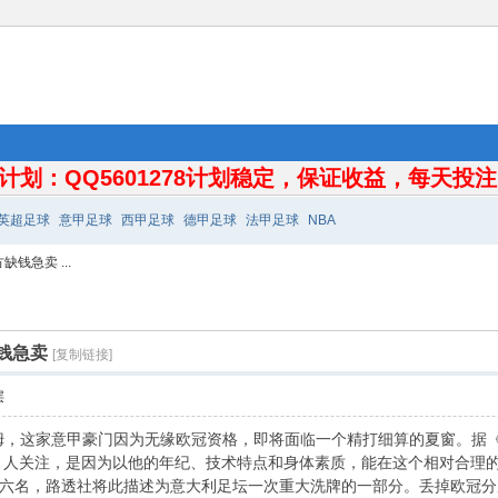
计划：QQ5601278计划稳定，保证收益，每天投注10
英超足球
意甲足球
西甲足球
德甲足球
法甲足球
NBA
钱急卖 ...
缺钱急卖
[复制链接]
层
姆，这家意甲豪门因为无缘欧冠资格，即将面临一个精打细算的夏窗。据
以引人关注，是因为以他的年纪、技术特点和身体素质，能在这个相对合理
六名，路透社将此描述为意大利足坛一次重大洗牌的一部分。丢掉欧冠分