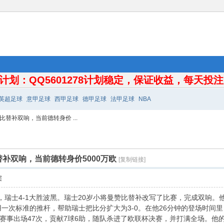
计划：QQ5601278计划稳定，保证收益，每天投注10
英超足球
意甲足球
西甲足球
德甲足球
法甲足球
NBA
替补双响，当前德转身价 ...
补双响，当前德转身价5000万欧
[复制链接]
层
，瑞士4-1大胜波黑。瑞士20岁小将曼赞比替补改写了比赛，完成双响。
用一次标准的推杆，帮助瑞士把比分扩大为3-0。在他26分钟的登场时间里
赛事出场47次，贡献7球6助，随队杀进了欧联杯决赛，并打满全场。他的