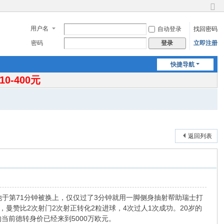
切
换
用户名
自动登录
找回密码
到
窄
密码
立即注册
登录
版
快捷导航
-400元
返回列表
他于第71分钟被换上，仅仅过了3分钟就用一脚侧身抽射帮助瑞士打
，曼赞比2次射门2次射正转化2粒进球，4次过人1次成功。20岁的
当前德转身价已经来到5000万欧元。