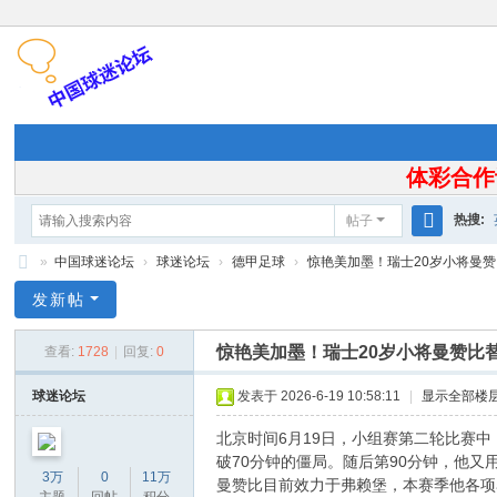
体彩合作
热搜:
帖子
搜
»
中国球迷论坛
›
球迷论坛
›
德甲足球
›
惊艳美加墨！瑞士20岁小将曼赞比
索
中
发新帖
国
惊艳美加墨！瑞士20岁小将曼赞比替
查看:
1728
|
回复:
0
球
迷
球迷论坛
发表于 2026-6-19 10:58:11
|
显示全部楼
论
北京时间6月19日，小组赛第二轮比赛中
坛
破70分钟的僵局。随后第90分钟，他又
3万
0
11万
曼赞比目前效力于弗赖堡，本赛季他各项