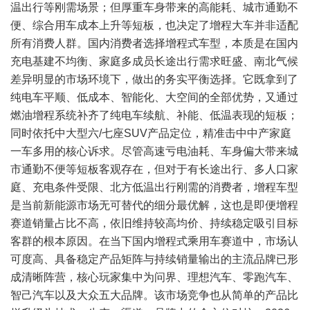
温出行等刚需场景；但厚重车身带来的高能耗、城市通勤不
便、综合用车成本上升等短板，也决定了增程大车并非适配
所有消费人群。国内消费者选择增程式车型，本质是在国内
充电基建不均衡、家庭多成员长途出行需求旺盛、南北气候
差异明显的市场环境下，做出的务实平衡选择。它既拿到了
纯电车平顺、低成本、智能化、大空间的全部优势，又通过
燃油增程系统补齐了纯电车续航、补能、低温表现的短板；
同时依托中大型六/七座SUV产品定位，精准击中中产家庭
一车多用的核心诉求。尽管高速亏电油耗、车身偏大带来城
市通勤不便等短板客观存在，但对于有长途出行、多人口家
庭、充电条件受限、北方低温出行刚需的消费者，增程车型
是当前新能源市场无可替代的细分最优解，这也是即便增程
赛道销量占比不高，依旧维持较高均价、持续稳定吸引目标
客群的根本原因。在当下国内增程式乘用车赛道中，市场认
可度高、具备稳定产品矩阵与持续销量输出的主流品牌已形
成清晰阵营，核心玩家集中为问界、理想汽车、零跑汽车、
智己汽车以及大众五大品牌。该市场竞争也从简单的产品比