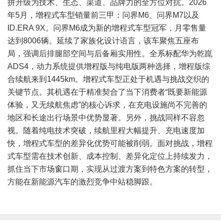
拼升级为技术、生态、渠道、品牌力的全方位对抗。2026
年5月，增程式车型销量前三甲：问界M6、问界M7以及
ID.ERA 9X。问界M6成为新的增程式车型冠军，月零售量
达到8006辆。延续了家族化设计语言，该车聚焦五座布
局，强调后排腿部空间与后备厢实用性。全系标配华为乾崑
ADS4，动力系统提供增程版与纯电版两种选择，增程版综
合续航来到1445km。增程式车型正处于机遇与挑战交织的
关键节点。其机遇在于精准契合了当下消费者“既要新能源
体验，又无续航焦虑”的核心诉求，在充电设施尚不完善的
地区和长途出行场景中优势显著。另外，挑战同样不容忽
视。随着纯电技术突破，续航里程大幅提升、充电速度加
快，增程式车型的差异化优势可能被削弱。面对挑战，增程
式车型需在技术创新、成本控制、差异化定位上持续发力，
抓住当下市场窗口期，实现从过渡方案到特色方案的转型，
方能在新能源汽车的激烈竞争中站稳脚跟。