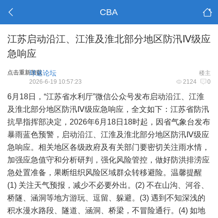
CBA
江苏启动沿江、江淮及淮北部分地区防汛Ⅳ级应
急响应
点击重新加载
球迷论坛
楼主
2026-6-19 10:57:23
2124
0
6月18日，“江苏省水利厅”微信公众号发布启动沿江、江淮
及淮北部分地区防汛Ⅳ级应急响应，全文如下：江苏省防汛
抗旱指挥部决定，2026年6月18日18时起，因省气象台发布
暴雨蓝色预警，启动沿江、江淮及淮北部分地区防汛Ⅳ级应
急响应。相关地区各级政府及有关部门要密切关注雨水情，
加强应急值守和分析研判，强化风险管控，做好防洪排涝应
急处置准备，果断组织风险区域群众转移避险。温馨提醒
(1) 关注天气预报，减少不必要外出。(2) 不在山沟、河谷、
桥隧、涵洞等地方游玩、逗留、躲避。(3) 遇到不知深浅的
积水漫水路段、隧道、涵洞、桥梁，不冒险通行。(4) 如地