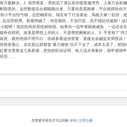
有方案解决。2. 谁穷谁富，系统说了算以前你跟客服哭穷，人家只会机械
脱贫的，这些数据后台都能跑出来。只要你是真困难，平台就得给你方案，没
以前小平台怕亏钱，总想糊弄你。现在有了行业基金，风险大家一起担，他
息，征信照样黑。新规明确了：停息期间，不加罚息，也不报征信逾期！这
别耍小聪明！现在的风控系统精得很。如果你一边申请困难减免，一边还在
接给你焊死。政策是帮想上岸的人，不是帮想赖账的人。5. 手里有了“尚
装死、敢拒绝得不明不白，你就拿着这份答复，直接去金融监管局投诉！
突然发善心，实在是以前那套“暴力催收”玩不下去了，成本太高了。把
赶紧去查查这七条新规，把你的职业证明、收入流水准备好，该申请就申
经历……
您需要登录后才可以回帖
登录
|
立即注册