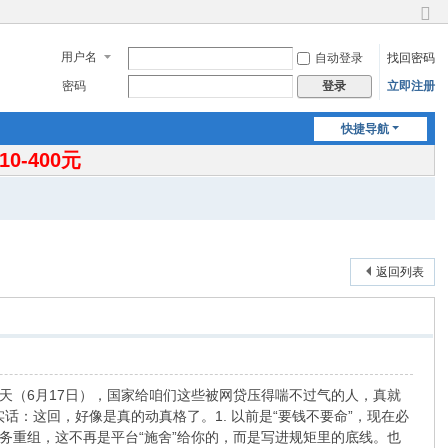
切
换
用户名
自动登录
找回密码
到
窄
密码
立即注册
登录
版
快捷导航
-400元
返回列表
天（6月17日），国家给咱们这些被网贷压得喘不过气的人，真就
话：这回，好像是真的动真格了。1. 以前是“要钱不要命”，现在必
务重组，这不再是平台“施舍”给你的，而是写进规矩里的底线。也