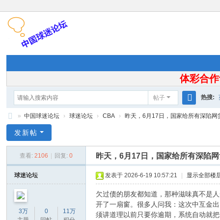
体彩合作
热搜:
帖子
搜
»
中国球迷论坛
›
球迷论坛
›
CBA
›
昨天，6月17日，国家给所有深陷网贷
索
中
发新帖
国
昨天，6月17日，国家给所有深陷
查看:
2106
|
回复:
0
球
迷
球迷论坛
发表于 2026-6-19 10:57:21
|
显示全部楼
论
欠过债的朋友都知道，那种滋味真不是人
坛
开了一扇窗。很多人问我：这次中互金出的
3万
0
11万
须讲道理以前只要你逾期，系统自动就把