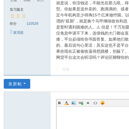
主题
回帖
积分
就是说，你没钱还，不能光在那儿吼，得
型。你如果是送外卖的、跑滴滴的、或者刚
实习版主
定今年机构至少得掏15个亿来做纾困。
谓的“延期”，就是换个马甲继续收你利
积分
110529
是暂时遇到困难的人。⚠️ 但是！千万
发消息
仅免息申请不下来，连借钱的大门都会直
难，平台必须给你书面答复。如果他们敢
的。最后说句心里话：其实这也不是平台
果你现在正被催收逼得想跳楼，别躲了。
网贷平台这次会听话吗？评论区聊聊你的
回复
发新帖