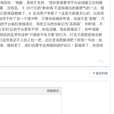
地回你：“抱歉，系统不支持。”现在新规要求平台必须建立识别模
得选。 3. 15个亿的“救命钱”不是闹着玩的最硬气的一点：规
们想推脱都难了。4. 征信黑户有救了？这是大家最关心的。以前所
就等于给了你一个缓冲带，只要你按规矩申请，你就不是“老赖”，只
别的平台疯狂借钱填坑，系统立马把你标记为“高风险”。到时候，不
方宝剑”以前平台爱答不理，你也没辙。现在新规说了，你申请困
现在的监管对这种“只催收不给方案”的行为，打击力度那是相当狠
咱们这些真还不上的人拉一把，总比变成死账强吧？听我一句劝：如
请。规则变了，咱们也要学会用规则保护自己！新规来了，你觉得
举报
返回列表
高级模式