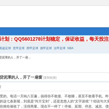
计划：QQ5601278计划稳定，保证收益，每天投注10
英超足球
意甲足球
西甲足球
德甲足球
法甲足球
NBA
泥潭的人，开了一扇 ...
网贷泥潭的人，开了一扇窗
[复制链接]
层
受的。电话一天响八百遍，搞得你不敢接、不敢睡，甚至不敢看手机。昨
这七条新规，到底是“尚方宝剑”，还是忽悠人的“文字游戏”？咱说句大实
你推给催收了，没得商量。现在不一样了！停催、延期、停息、减息、债