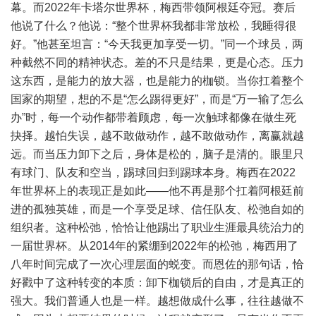
幕。而2022年卡塔尔世界杯，梅西带领阿根廷夺冠。赛后
他说了什么？他说：“整个世界杯我都非常放松，我睡得很
好。”他甚至坦言：“今天我更加享受一切。”同一个球员，两
种截然不同的精神状态。差的不只是结果，更是心态。压力
这东西，是能力的放大器，也是能力的枷锁。当你扛着整个
国家的期望，想的不是“怎么踢得更好”，而是“万一输了怎么
办”时，每一个动作都带着顾虑，每一次触球都像在做生死
抉择。越怕失误，越不敢做动作，越不敢做动作，离赢就越
远。而当压力卸下之后，身体是松的，脑子是清的。眼里只
有球门、队友和空当，踢球回归到踢球本身。梅西在2022
年世界杯上的表现正是如此——他不再是那个扛着阿根廷前
进的孤独英雄，而是一个享受足球、信任队友、松弛自如的
组织者。这种松弛，恰恰让他踢出了职业生涯最具统治力的
一届世界杯。从2014年的紧绷到2022年的松弛，梅西用了
八年时间完成了一次心理层面的蜕变。而恩佐的那句话，恰
好戳中了这种转变的本质：卸下枷锁后的自由，才是真正的
强大。我们普通人也是一样。越想做成什么事，往往越做不