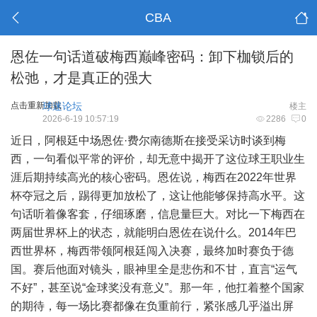
CBA
恩佐一句话道破梅西巅峰密码：卸下枷锁后的
松弛，才是真正的强大
点击重新加载
球迷论坛
楼主
2026-6-19 10:57:19
2286
0
近日，阿根廷中场恩佐·费尔南德斯在接受采访时谈到梅
西，一句看似平常的评价，却无意中揭开了这位球王职业生
涯后期持续高光的核心密码。恩佐说，梅西在2022年世界
杯夺冠之后，踢得更加放松了，这让他能够保持高水平。这
句话听着像客套，仔细琢磨，信息量巨大。对比一下梅西在
两届世界杯上的状态，就能明白恩佐在说什么。2014年巴
西世界杯，梅西带领阿根廷闯入决赛，最终加时赛负于德
国。赛后他面对镜头，眼神里全是悲伤和不甘，直言“运气
不好”，甚至说“金球奖没有意义”。那一年，他扛着整个国家
的期待，每一场比赛都像在负重前行，紧张感几乎溢出屏