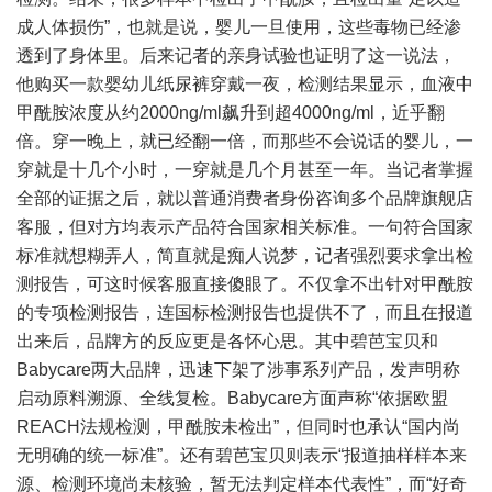
成人体损伤”，也就是说，婴儿一旦使用，这些毒物已经渗
透到了身体里。后来记者的亲身试验也证明了这一说法，
他购买一款婴幼儿纸尿裤穿戴一夜，检测结果显示，血液中
甲酰胺浓度从约2000ng/ml飙升到超4000ng/ml，近乎翻
倍。穿一晚上，就已经翻一倍，而那些不会说话的婴儿，一
穿就是十几个小时，一穿就是几个月甚至一年。当记者掌握
全部的证据之后，就以普通消费者身份咨询多个品牌旗舰店
客服，但对方均表示产品符合国家相关标准。一句符合国家
标准就想糊弄人，简直就是痴人说梦，记者强烈要求拿出检
测报告，可这时候客服直接傻眼了。不仅拿不出针对甲酰胺
的专项检测报告，连国标检测报告也提供不了，而且在报道
出来后，品牌方的反应更是各怀心思。其中碧芭宝贝和
Babycare两大品牌，迅速下架了涉事系列产品，发声明称
启动原料溯源、全线复检。Babycare方面声称“依据欧盟
REACH法规检测，甲酰胺未检出”，但同时也承认“国内尚
无明确的统一标准”。还有碧芭宝贝则表示“报道抽样样本来
源、检测环境尚未核验，暂无法判定样本代表性”，而“好奇