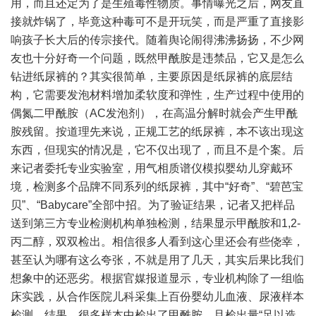
用，而且还定为了是生殖毒性物质。事情曝光之后，网友直
接就炸锅了，毕竟这种毒可不是开玩笑，而是严重了直接影
响孩子长大后的传宗接代。随着舆论闹得沸沸扬扬，不少网
友也十分好奇一个问题，既然甲酰胺是违禁品，它又是怎么
钻进纸尿裤的？其实很简单，主要原因是纸尿裤的底层结
构，它需要发泡材料增加柔软度和弹性，生产过程中使用的
偶氮二甲酰胺（AC发泡剂），在高温分解时就会产生甲酰
胺残留。按道理先来说，正规工艺的纸尿裤，本不该出现这
东西，但现实的情况是，它不仅出现了，而且不是个案。后
来记者委托专业实验室，用气相质谱仪模拟婴幼儿穿戴环
境，检测多个品牌不同系列的纸尿裤，其中“好奇”、“碧芭宝
贝”、“Babycare”全部中招。为了验证结果，记者又把样品
送到第三方专业检测机构单独检测，结果显示甲酰胺和1,2-
丙二醇，双双检出。相信很多人看到这心里还会有些侥幸，
甚至认为哪有这么夸张，不就是用了几天，其实后果比我们
想象中的还恶劣。根据官媒报道显示，专业机构除了一组临
床实践，从合作医院儿科采集上百份婴幼儿血液、尿液样本
检测。结果，很多样本中检出了甲酰胺，且检出量“足以造