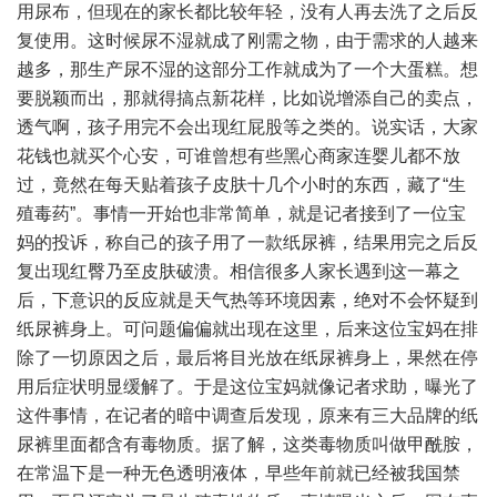
用尿布，但现在的家长都比较年轻，没有人再去洗了之后反
复使用。这时候尿不湿就成了刚需之物，由于需求的人越来
越多，那生产尿不湿的这部分工作就成为了一个大蛋糕。想
要脱颖而出，那就得搞点新花样，比如说增添自己的卖点，
透气啊，孩子用完不会出现红屁股等之类的。说实话，大家
花钱也就买个心安，可谁曾想有些黑心商家连婴儿都不放
过，竟然在每天贴着孩子皮肤十几个小时的东西，藏了“生
殖毒药”。事情一开始也非常简单，就是记者接到了一位宝
妈的投诉，称自己的孩子用了一款纸尿裤，结果用完之后反
复出现红臀乃至皮肤破溃。相信很多人家长遇到这一幕之
后，下意识的反应就是天气热等环境因素，绝对不会怀疑到
纸尿裤身上。可问题偏偏就出现在这里，后来这位宝妈在排
除了一切原因之后，最后将目光放在纸尿裤身上，果然在停
用后症状明显缓解了。于是这位宝妈就像记者求助，曝光了
这件事情，在记者的暗中调查后发现，原来有三大品牌的纸
尿裤里面都含有毒物质。据了解，这类毒物质叫做甲酰胺，
在常温下是一种无色透明液体，早些年前就已经被我国禁