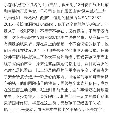
小森林”报道中点名的主力产品，截至6月18日仍在线上店铺
和直播间正常售卖。母公司金佰利虽回应称“经权威第三方
机构检测，未检出甲酰胺”，但用的检测方法SN/T 3587-
2016，测定低限为1.0mg/kg，低于这个值就算“未检出”。问
题来了：检测不到，不等于不存在，没有标准，不等于没有
毒，这不是品牌方互相甩锅就能糊弄过去的事。毕竟每一包
有问题的纸尿裤，穿在身上的都是一个不会说话的孩子，他
们只是现在被发现了，但那些孩子的健康没人来买单。后来
这件事情很快就冲上了各大平台的热搜，官媒评论区里面出
现了宝妈的声音，原来这些品牌她们都用过。从目前网友的
态度也足以看出，以上涉及的品牌信用度有多高，消费者为
了安全给孩子选择一款放心的东西。可这些商家却赚着昧良
心的钱，他们罔顾孩子的性命，罔顾每个家庭的信任，竟然
在这里面主动投毒。截止到目前为止，这件事情还在持续发
酵中，不少专业人士直接呼吁，相关部门一定要尽快启动纸
尿裤国标修订。毕竟在这之前，无数孩子已经当了“小白
鼠”，上百份婴幼儿血液样本中检出的甲酰胺，不是数字，