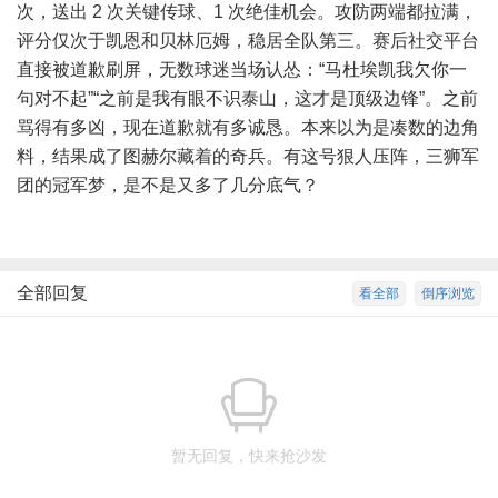
次，送出 2 次关键传球、1 次绝佳机会。攻防两端都拉满，
评分仅次于凯恩和贝林厄姆，稳居全队第三。赛后社交平台
直接被道歉刷屏，无数球迷当场认怂：“马杜埃凯我欠你一
句对不起”“之前是我有眼不识泰山，这才是顶级边锋”。之前
骂得有多凶，现在道歉就有多诚恳。本来以为是凑数的边角
料，结果成了图赫尔藏着的奇兵。有这号狠人压阵，三狮军
团的冠军梦，是不是又多了几分底气？
全部回复
看全部
倒序浏览
暂无回复，快来抢沙发