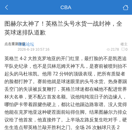
CBA
图赫尔太神了！英格兰头号水货一战封神，全
英球迷排队道歉
点击重新加载
球迷论坛
楼主
2026-6-19 10:57:16
2178
0
英格兰 4-2 大胜克罗地亚的开门红里，最打脸的不是凯恩追
平队史纪录，也不是贝林厄姆天神下凡，是赛前被喷到抬不
起头的马杜埃凯。他用 72 分钟的顶级表现，把所有质疑者
的脸都打肿了。赛前他就是球迷眼里的头号水货。热身赛踢
丢空门的失误被反复鞭打，英格兰球迷都在喊他不配进世界
杯大名单，更不配占首发名额。说他纯纯混日子的边缘人，
哪怕萨卡带着跟腱伤硬上，都比让他踢边路靠谱。没人觉得
他能在克罗地亚这种硬茬面前站得住脚。结果图赫尔力排众
议给了他首发，他直接炸了。上半场左路反复生吃对手，硬
生生造点帮英格兰敲开胜利之门。全场 26 次触球只丢 2