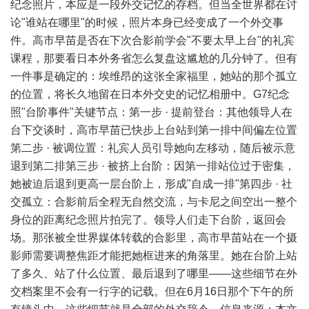
纪念照片，本应是一段外交记忆的存档。但当全世界都在讨
论"谁站在哪里"的时候，照片本身已经变成了一个外交事
件。高市早苗是否在下次合影前学会"不要太早上台"的礼宾
课程，那要看日本外务省怎么复盘这尴尬的几分钟了。但有
一件事是确定的：埃维昂的这张全家福里，她站的那个孤立
的位置，将长久地留在日本外交史的记忆相册中。G7纪念
照"台阶事件"关键节点：第一步 · 提前登台：其他领导人在
台下交谈时，高市早苗已快步上台站到第一排中间偏左位置
第二步 · 被调位置：礼宾人员引导她向左移动，随后被示意
退到第二排第三步 · 被挤上台阶：因第一排站位过于密集，
她被迫后退到更高一层台阶上，形成"自成一排"第四步 · 社
交孤立：合影前后全程无自然交流，与卡尼之间空出一整个
身位的距离纪念照片拍完了。领导人们走下台阶，返回会
场。那张被全世界媒体转载的合影里，高市早苗站在一个摄
影师需要调整焦距才能把她框进来的角落里。她在台阶上站
了多久、站了什么位置、最后退到了哪里——这些细节在外
交档案里不会有一行字的记载。但在6月16日那个下午的所