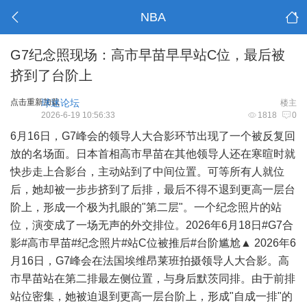
NBA
G7纪念照现场：高市早苗早早站C位，最后被
挤到了台阶上
点击重新加载
球迷论坛
楼主
2026-6-19 10:56:33
1818
0
6月16日，G7峰会的领导人大合影环节出现了一个被反复回
放的名场面。日本首相高市早苗在其他领导人还在寒暄时就
快步走上合影台，主动站到了中间位置。可等所有人就位
后，她却被一步步挤到了后排，最后不得不退到更高一层台
阶上，形成一个极为扎眼的"第二层"。一个纪念照片的站
位，演变成了一场无声的外交排位。2026年6月18日#G7合
影#高市早苗#纪念照片#站C位被推后#台阶尴尬▲ 2026年6
月16日，G7峰会在法国埃维昂莱班拍摄领导人大合影。高
市早苗站在第二排最左侧位置，与身后默茨同排。由于前排
站位密集，她被迫退到更高一层台阶上，形成"自成一排"的