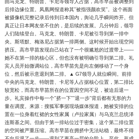
由马克龙、特朗普、卡尼等领导人占据，高市早苗被调整到
后排边缘位置。凤凰网报道称其"被指强颜欢笑"。这个画面
被摄像机完整记录后传到日本国内，舆论几乎瞬间炸开。但
真正让日本网友坐不住的，是后续的发展。几分钟后，领导
人们陆续登台。马克龙、特朗普、卡尼被引导到第一排中
央。斯塔默、梅洛尼占据第一排两侧。这时候开始出现空间
挤压。高市早苗发现自己站在了一个很尴尬的过渡带上——
她不在第一排的核心区，但也没有被明确引导到第二排。礼
宾人员开始微调站位，高市早苗先是向左侧移动了一个身
位，然后被示意退到第二排。▲ G7领导人就位瞬间。前排
中央的马克龙、特朗普、卡尼等人占据核心位置，第二排比
较宽松，而高市早苗所在的位置因空间不足，被迫后退一
步。礼宾操作中每一个"挤一下""退一步"背后都有无形的力
量在调度。来源：搜狐军事据现场媒体报道，她被安排的位
置在一位身着红裙的女性家属（卢拉家属）与乌克兰总统泽
连斯基之间。但由于第一排站位过于密集，这个第二排位置
的空间被严重压缩。高市早苗在拥挤中无法站稳，最终不得
不向后退了一步——退到了更高一层的台阶上。至此，形成