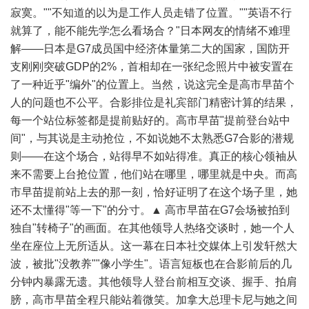
寂寞。""不知道的以为是工作人员走错了位置。""英语不行
就算了，能不能先学怎么看场合？"日本网友的情绪不难理
解——日本是G7成员国中经济体量第二大的国家，国防开
支刚刚突破GDP的2%，首相却在一张纪念照片中被安置在
了一种近乎"编外"的位置上。当然，说这完全是高市早苗个
人的问题也不公平。合影排位是礼宾部门精密计算的结果，
每一个站位标签都是提前贴好的。高市早苗"提前登台站中
间"，与其说是主动抢位，不如说她不太熟悉G7合影的潜规
则——在这个场合，站得早不如站得准。真正的核心领袖从
来不需要上台抢位置，他们站在哪里，哪里就是中央。而高
市早苗提前站上去的那一刻，恰好证明了在这个场子里，她
还不太懂得"等一下"的分寸。▲ 高市早苗在G7会场被拍到
独自"转椅子"的画面。在其他领导人热络交谈时，她一个人
坐在座位上无所适从。这一幕在日本社交媒体上引发轩然大
波，被批"没教养""像小学生"。语言短板也在合影前后的几
分钟内暴露无遗。其他领导人登台前相互交谈、握手、拍肩
膀，高市早苗全程只能站着微笑。加拿大总理卡尼与她之间