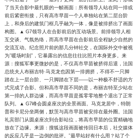
了当天合影中最扎眼的一帧画面：所有领导人站在同一排或
前后紧密衔接，只有高市早苗一个人单独站在第二层台阶
上，和身后的建筑门框几乎融为一体，像是被排挤出了画面
构图。▲ G7领导人在合影前后的互动场景。前排领导人相
互交谈、气氛热络，而高市早苗在合影前后全程缺少自然的
交流互动。纪念照片前的那几分钟社交，在国际外交中被视
为"暖场时刻"，它暴露出的信息往往比照片本身更多。来
源：搜狐军事更微妙的是，不仅高市早苗被挤得后退，法国
总统夫人布丽吉特·马克龙也因第一排拥挤，不得不一只脚
踏在上一层台阶、一只脚踏在下层——以一种极不舒适的方
式完成了合影。但和高市早苗不同的是，布丽吉特至少站在
第一排的人群边缘，而高市早苗是孤零零地整个退出了正常
队列。▲ G7峰会圆桌座次的全景画面。马克龙居中，特朗
普和卡尼分坐两侧，默茨与高市早苗被安排在最外圈。法国
礼宾部门从圆桌座次到合影站位，将高市早苗的位置精确地
放在了边缘。来源：搜狐这段画面被传回日本后，社交媒体
的反应几乎是一边倒的批评。"最早站好有什么用？站了个