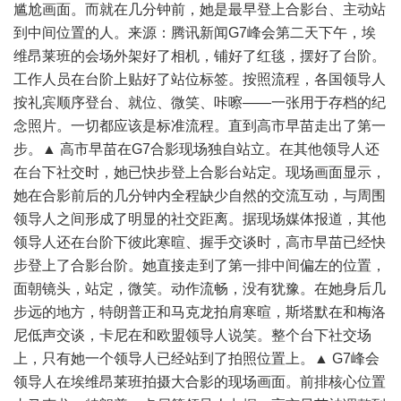
尴尬画面。而就在几分钟前，她是最早登上合影台、主动站
到中间位置的人。来源：腾讯新闻G7峰会第二天下午，埃
维昂莱班的会场外架好了相机，铺好了红毯，摆好了台阶。
工作人员在台阶上贴好了站位标签。按照流程，各国领导人
按礼宾顺序登台、就位、微笑、咔嚓——一张用于存档的纪
念照片。一切都应该是标准流程。直到高市早苗走出了第一
步。▲ 高市早苗在G7合影现场独自站立。在其他领导人还
在台下社交时，她已快步登上合影台站定。现场画面显示，
她在合影前后的几分钟内全程缺少自然的交流互动，与周围
领导人之间形成了明显的社交距离。据现场媒体报道，其他
领导人还在台阶下彼此寒暄、握手交谈时，高市早苗已经快
步登上了合影台阶。她直接走到了第一排中间偏左的位置，
面朝镜头，站定，微笑。动作流畅，没有犹豫。在她身后几
步远的地方，特朗普正和马克龙拍肩寒暄，斯塔默在和梅洛
尼低声交谈，卡尼在和欧盟领导人说笑。整个台下社交场
上，只有她一个领导人已经站到了拍照位置上。▲ G7峰会
领导人在埃维昂莱班拍摄大合影的现场画面。前排核心位置