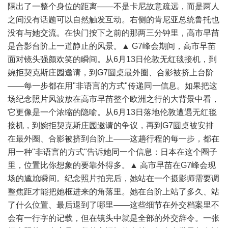
隔出了一整个身位的距离——不是卡尼故意疏远，而是两人
之间没有话题可以自然触发互动。右侧的肯尼亚总统鲁托也
没有与她交流。在快门按下之前的那两三分钟里，高市早苗
是合影台阶上一道静止的风景。▲ G7峰会期间，高市早苗
面对镜头强颜欢笑的瞬间。从6月13日伦敦无红毯接机，到
婉拒契克斯庄园邀请，到G7圆桌最外圈、合影被挤上台阶
——每一步都在用"非语言的方式"传递同一信息。如果把这
场纪念照片风波放在高市早苗整个欧洲之行的大背景中看，
它更像是一个浓缩的隐喻。从6月13日落地伦敦遭遇无红毯
接机，到婉拒契克斯庄园邀请的争议，再到G7圆桌被安排
在最外圈、合影被挤到台阶上——这趟行程的每一步，都在
用一种"非语言的方式"告诉她同一个信息：日本在这个圈子
里，位置比你想象的要靠外得多。▲ 高市早苗在G7峰会现
场的尴尬瞬间。纪念照片拍完后，她站在一个摄影师需要调
整焦距才能把她框进来的角落里。她在台阶上站了多久、站
了什么位置、最后退到了哪里——这些细节在外交档案里不
会有一行字的记载，但在镜头中就是全部的外交辞令。一张