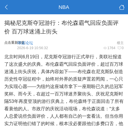
NBA
揭秘尼克斯夺冠游行：布伦森霸气回应负面评
价 百万球迷涌上街头
点击重新加载
球迷论坛
楼主
2026-6-19 10:56:32
1764
0
北京时间6月19日，尼克斯夺冠游行正式举行，美联社报道
了这次盛大的庆典。布伦森霸气回应负面评价，超过百万球
迷涌上街头庆祝，具体内容如下——布伦森在尼克斯队创造
历史性夺冠征程中，始终对外界的质疑声置若罔闻，一心只
为实现心愿——为纽约这座城市拿下一座期盼已久的总冠军
奖杯。而今天，在超过一百万球迷齐聚街头、庆祝尼克斯时
隔53年再度登顶的游行庆典上，布伦森终于正面回击了所有
看衰他的人。市政厅的庆祝活动现场，布伦森说道：“太多
人总爱说些负面评价，人人都有自己的一套看法。但当你用
实力证明他们错了的时候，根本没必要跟他们多费口舌，他