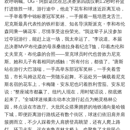
欢呼呐喊。OG・阿奴诺比在总决赛第四战仅剩1.2秒时补篮
打进致胜一球。游行途中，他走下花车和球迷近距离互动，
一手举着季中锦标赛冠军奖杯，一手握着一瓶培恩龙舌兰。
尼克斯最具代表性的铁杆影迷、知名导演斯派克・李和布伦
森同乘一辆花车，尽情享受这份荣光。“我这辈子从没参加
过夺冠游行，能赶上这一场，我太幸运了。”李说道。本届
总决赛MVP布伦森的母亲桑德拉身着纪念T恤，印着杰伦和
丈夫里克・布伦森的合照——里克球员时代也曾效力尼克
斯。她和儿子有着相同的感触：“所有付出，都值了。”唐斯
站在游行大巴顶端，一手高举东部冠军奖杯，一手夹着雪
茄，市长马姆达尼在一旁随乐起舞。不远处另一辆载着尼克
斯名宿的花车上，卡梅隆・安东尼也叼着胜利雪茄。安东尼
说：“整座城市都赢了。纽约人现在，用时髦话说，彻底燃
起来了。”全城球迷倾巢出动本次游行起点为鲍灵格林公
园，终点设在市政厅。大批民众搭乘拥挤的地铁涌向曼哈顿
下城，即便距离游行路线还有数个街区，球迷们依旧肩并肩
簇拥而立，不少人踩着旁人肩膀登高眺望，还有人爬上路
灯、环卫卡车。远在布鲁克林大桥上，也聚集了大批民众，