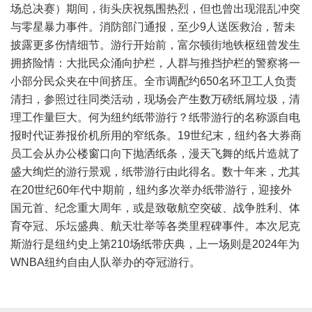
场总决赛）期间，街头庆祝氛围热烈，但也曾出现混乱冲突
与零星暴力事件。消防部门通报，至少9人送医救治，暂未
披露更多伤情细节。游行开始前，富尔顿街地铁枢纽曾发生
拥挤险情：大批民众涌向护栏，人群与推挡护栏的警察将一
小部分民众夹在中间挤压。全市调配约650名环卫工人负责
清扫，参照过往同类活动，现场会产生数万磅纸屑垃圾，清
理工作量巨大。何为纽约纸带游行？纸带游行的名称源自电
报时代证券报价机所用的窄纸条。19世纪末，纽约各大券商
员工会从办公楼窗口向下抛洒纸条，漫天飞舞的纸片造就了
盛大绚烂的游行景观，纸带游行由此得名。数十年来，尤其
在20世纪60年代中期前，纽约多次举办纸带游行，迎接外
国元首、纪念重大周年，或是致敬航空突破、战争胜利、体
育夺冠、乐坛盛典、航天壮举等各类里程碑事件。本次尼克
斯游行是纽约史上第210场纸带庆典，上一场则是2024年为
WNBA纽约自由人队举办的夺冠游行。