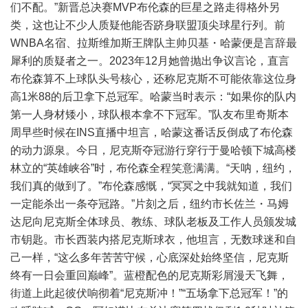
们不配。”新晋总决赛MVP布伦森的巨星之路走得格外另
类，这也让不少人质疑他能否跻身联盟顶尖球星行列。前
WNBA名宿、拉斯维加斯王牌队主帅贝基・哈蒙便是言辞最
犀利的质疑者之一。2023年12月她曾抛出争议言论，直言
布伦森算不上球队头号核心，还称尼克斯不可能依靠这位身
高1米88的后卫拿下总冠军。哈蒙当时表示：“如果你的队内
第一人身材矮小，球队根本拿不下冠军。”队友布里奇斯本
周早些时候在INS直播中坦言，哈蒙这番话反倒成了布伦森
的动力源泉。今日，尼克斯夺冠游行穿行于曼哈顿下城高楼
林立的“英雄峡谷”时，布伦森全程笑意满满。“天呐，纽约，
我们真的做到了。”布伦森感慨，“冥冥之中我就知道，我们
一定能杀出一条夺冠路。”片刻之后，纽约市长佐兰・马姆
达尼向尼克斯全体球员、教练、球队老板及工作人员颁发城
市钥匙。市长西装内搭尼克斯球衣，他坦言，无数球迷和自
己一样，“这么多年苦苦守候，心底深处始终坚信，尼克斯
终有一日会重回巅峰”。蓝橙配色的尼克斯彩屑漫天飞舞，
街道上此起彼伏响彻着“尼克斯冲！”“五场拿下总冠军！”的