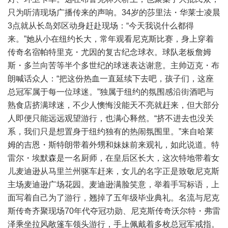
只为听清现场广播传来的声响。34岁的莎里法・华莱士凌晨
3点就从长岛郊区动身赶赴现场：“今天我说什么都得
来。”她从小在纽约长大，常年观看尼克斯比赛，身上穿着
传奇名宿帕特里克・尤因的复古纪念球衣。球队老板詹姆
斯・多兰向苦等半个多世纪的球迷表达谢意。主帅迈克・布
朗喊话众人：“把这份热血一直延续下去吧，孩子们，这座
总冠军属于每一位球迷。”独属于纽约的氛围感沿街酒吧与
熟食店挤满球迷，不少人懊悔没能天不亮就赶来，但大部分
人即便只能远远观望游行，也满心释然。“挤不进去也没关
系，我们只是想置身于纽约独有的热闹氛围里。”来自哈莱
姆的吉恩・斯特朗带着外甥和妹妹前来观礼，如此说道。特
雷尔・埃默森是一名厨师，在皇后区长大，这次特地带着女
儿麦迪逊从马里兰州驱车赶来，女儿的名字正是致敬尼克斯
主场麦迪逊广场花园。麦迪逊满脸笑意，举着手写标语，上
面写着自己为了游行，翘掉了五年级毕业典礼。名流与尼克
斯传奇齐聚现场70年代夺冠功勋、尼克斯传奇沃尔特・弗雷
泽乘坐拉风敞篷车领头游行，手上佩戴着多枚总冠军戒指。