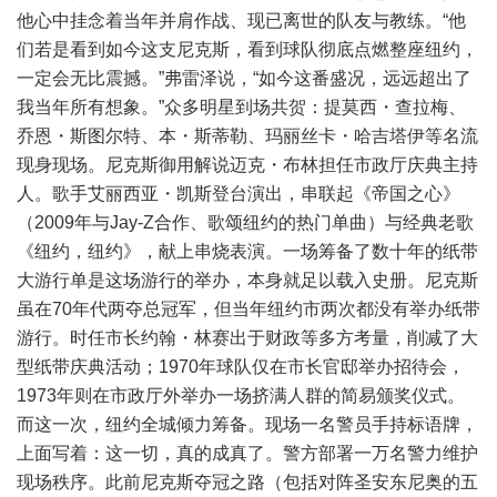
他心中挂念着当年并肩作战、现已离世的队友与教练。“他
们若是看到如今这支尼克斯，看到球队彻底点燃整座纽约，
一定会无比震撼。”弗雷泽说，“如今这番盛况，远远超出了
我当年所有想象。”众多明星到场共贺：提莫西・查拉梅、
乔恩・斯图尔特、本・斯蒂勒、玛丽丝卡・哈吉塔伊等名流
现身现场。尼克斯御用解说迈克・布林担任市政厅庆典主持
人。歌手艾丽西亚・凯斯登台演出，串联起《帝国之心》
（2009年与Jay-Z合作、歌颂纽约的热门单曲）与经典老歌
《纽约，纽约》，献上串烧表演。一场筹备了数十年的纸带
大游行单是这场游行的举办，本身就足以载入史册。尼克斯
虽在70年代两夺总冠军，但当年纽约市两次都没有举办纸带
游行。时任市长约翰・林赛出于财政等多方考量，削减了大
型纸带庆典活动；1970年球队仅在市长官邸举办招待会，
1973年则在市政厅外举办一场挤满人群的简易颁奖仪式。
而这一次，纽约全城倾力筹备。现场一名警员手持标语牌，
上面写着：这一切，真的成真了。警方部署一万名警力维护
现场秩序。此前尼克斯夺冠之路（包括对阵圣安东尼奥的五