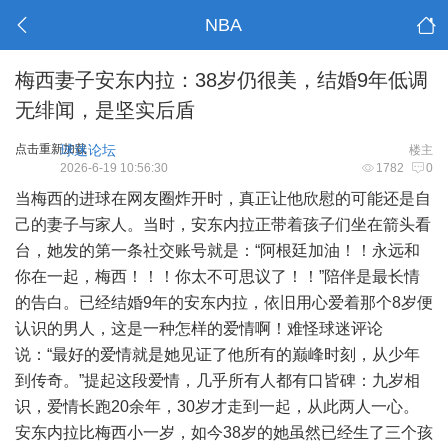
NBA
梅西妻子安东内拉：38岁仍很美，结婚9年低调
无绯闻，是坚实后盾
点击重新加载
球迷论坛
楼主
2026-6-19 10:56:30
1782
0
当梅西的进球在网友圈炸开时，真正让他欣慰的可能还是自
己的妻子与家人。当时，安东内拉正带着孩子们坐在箭头看
台，她发的第一条社交账号就是：“阿根廷加油！！永远和
你在一起，梅西！！！你太不可思议了！！”陪伴是最长情
的告白。已经结婚9年的安东内拉，依旧用心爱着那个8岁便
认识的男人，这是一种怎样的爱情啊！难怪球迷评论
说：“最好的爱情就是她见证了他所有的巅峰时刻，从少年
到传奇。”提起这段爱情，几乎所有人都有口皆碑：九岁相
识，爱情长跑20余年，30岁才走到一起，从此两人一心。
安东内拉比梅西小一岁，如今38岁的她虽然已经生了三个孩