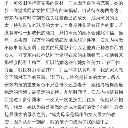
子，可依旧保持着完美的身材，而且因为自信与充实，她的
脸上洋溢着同龄女性所没有的幸福感。自从待在梅西身边，
安东内拉每时每刻都在关注着自己的成长。成为球员的太
太，特别是传奇球员的太太，本身是件非常有压力的事，若
没有与他一起成长的能力，只怕今天的她不会如此幸福。当
然，以梅西一眼万年的痴情恋爱脑来想这件事，安东内拉做
不做事都无所谓，他要的只是那个可以让他真正释放自己的
女人。可安东内拉不认同于全职在家的生活状态，在她看来
那样会配不上梅西，所以结婚这些年她始终努力：“在工作
方面，我也努力享受其中，并且非常认真对待，我的家人教
会了我对工作的尊重。”只不过，终究是传奇的太太，所以
安东内拉的重要角色不只是母亲还是妻子，她始终给梅西最
稳定的情绪，最坚定的支持。九年时间里，安东内拉随着梅
西走过了多个国家，一次又一次更换生活住所，但她从不抱
怨，相反，她认为自己要做的是成为最好的妻子的同时肩负
起最强大的母亲之责。“成为母亲是我作为女人最大的改
变，因为从那一刻起，我的孩子们成为了我的重中之