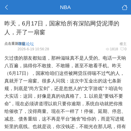
NBA
昨天，6月17日，国家给所有深陷网贷泥潭的
人，开了一扇窗
点击重新加载
球迷论坛
楼主
2026-6-19 10:56:28
1818
0
欠过债的朋友都知道，那种滋味真不是人受的。电话一天响
八百遍，搞得你不敢接、不敢睡，甚至不敢看手机。昨天
（6月17日），国家给咱们这些被网贷压得喘不过气的人，
真就开了一扇窗。很多人问我：这次中互金出的这七条新
规，到底是“尚方宝剑”，还是忽悠人的“文字游戏”？咱说句
大实话：这回，好像是真的动真格了。1. 以前是“要钱不要
命”，现在必须讲道理以前只要你逾期，系统自动就把你推
给催收了，没得商量。现在不一样了！停催、延期、停息、
减息、债务重组，这不再是平台“施舍”给你的，而是写进规
矩里的底线。也就是说，你没钱还，不能光在那儿吼，得有