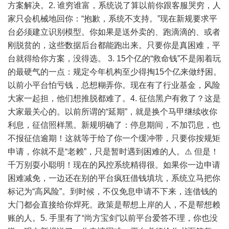
方案解决。2. 谁穷谁富，系统说了算以前你跟客服哭穷，人
家只会机械地回你：“抱歉，系统不支持。”现在新规要求平
台必须建立识别模型。你如果是送外卖的、跑滴滴的、或者
刚脱贫的，这些数据后台都能跑出来。只要你是真困难，平
台就得给你方案，没得选。 3. 15个亿的“救命钱”不是闹着玩
的最硬气的一点：规定今年机构至少得掏15个亿来做纾困。
以前小平台怕亏钱，总想糊弄你。现在有了行业基金，风险
大家一起担，他们想推脱都难了。4. 征信黑户有救了？这是
大家最关心的。以前所谓的“延期”，就是换个马甲继续收你
利息，征信照样黑。新规明确了：停息期间，不加罚息，也
不报征信逾期！这就等于给了你一个缓冲带，只要你按规矩
申请，你就不是“老赖”，只是暂时遇到困难的人。⚠️ 但是！
千万别耍小聪明！现在的风控系统精得很。如果你一边申请
困难减免，一边还在别的平台疯狂借钱填坑，系统立马把你
标记为“高风险”。到时候，不仅免息申请不下来，连借钱的
大门都会直接给你焊死。政策是帮想上岸的人，不是帮想赖
账的人。5. 手里有了“尚方宝剑”以前平台爱答不理，你也没