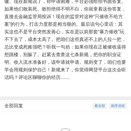
辙。现在新规说了，你申请困难，平台必须给你书面答复。
如果他们敢装死、敢拒绝得不明不白，你就拿着这份答复，
直接去金融监管局投诉！现在的监管对这种“只催收不给方
案”的行为，打击力度那是相当狠的。最后说句心里话：其
实这也不是平台突然发善心，实在是以前那套“暴力催收”玩
不下去了，成本太高了。把咱们这些真还不上的人拉一把，
总比变成死账强吧？听我一句劝：如果你现在正被催收逼得
想跳楼，别躲了。赶紧去查查这七条新规，把你的职业证
明、收入流水准备好，该申请就申请。规则变了，咱们也要
学会用规则保护自己！新规来了，你觉得网贷平台这次会听
话吗？评论区聊聊你的经历……
全部回复
看全部
倒序浏览