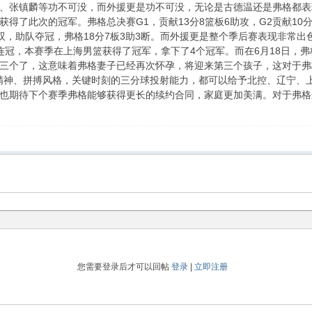
、张镇麟等功不可没，而外援更是功不可没，无论是古德温还是弗格都表
了此次的冠军。弗格总决赛G1，贡献13分8篮板6助攻，G2贡献10分2板
上双，助队夺冠，弗格18分7板3助3断。而外援更是整个季后赛表现非常
连冠，本赛季在上海男篮获得了冠军，拿下了4个冠军。而在6月18日，
三个了，这意味着弗格妻子已经再次怀孕，将迎来第三个孩子，这对于弗
业精神、拼搏风格，关键时刻的三分球投射能力，都可以给予北控、辽宁、
也期待下个赛季弗格能够获得更长的续约合同，家庭更加美满。对于弗格
您需要登录后才可以回帖
登录
|
立即注册