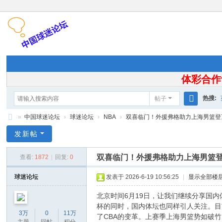
体彩合作
热搜:
帖子
搜
»
中国球迷论坛
›
球迷论坛
›
NBA
›
双喜临门！外援弗格助力上海男篮登顶C
索
中
发新帖
国
双喜临门！外援弗格助力上海男篮登
查看:
1872
|
回复:
0
球
迷
球迷论坛
发表于 2026-6-19 10:56:25
|
显示全部楼
论
北京时间6月19日，让我们继续分享国内
坛
杯的同时，国内体坛也同样引人关注。目
3万
0
11万
了CBA的变革。上赛季上海男篮势如破