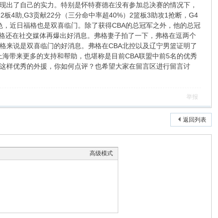
现出了自己的实力。特别是怀特赛德在没有参加总决赛的情况下，
4助,G3贡献22分（三分命中率超40%）2篮板3助攻1抢断，G4
出色，近日福格也是双喜临门。除了获得CBA的总冠军之外，他的总冠
弗格还在社交媒体再爆出好消息。弗格妻子拍了一下，弗格在逗两个
格来说是双喜临门的好消息。弗格在CBA北控以及辽宁男篮证明了
上海带来更多的支持和帮助，也堪称是目前CBA联盟中前5名的优秀
这样优秀的外援，你如何点评？也希望大家在留言区进行留言讨
举报
返回列表
高级模式