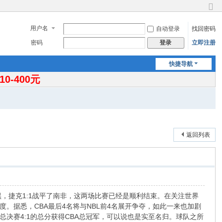
切
换
用户名
自动登录
找回密码
到
窄
密码
立即注册
登录
版
快捷导航
-400元
返回列表
黑，捷克1:1战平了南非，这两场比赛已经是顺利结束。在关注世界
。据悉，CBA最后4名将与NBL前4名展开争夺，如此一来也加剧
决赛4:1的总分获得CBA总冠军，可以说也是实至名归。球队之所