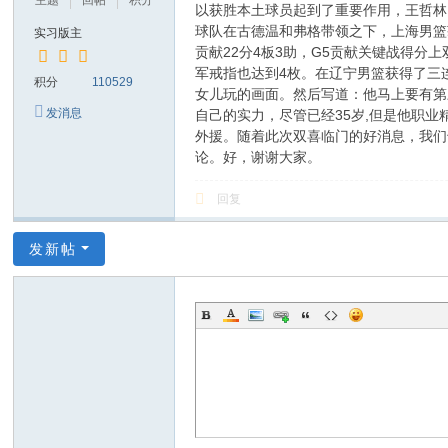
主题
回帖
积分
以获胜本土球员起到了重要作用，王哲林
球队在古德温和弗格带领之下，上海男篮获得
实习版主
贡献22分4板3助，G5贡献关键战得分
军戒指也达到4枚。在辽宁男篮获得了三
积分
110529
女儿玩的画面。然后写道：他马上要有第
发消息
自己的实力，尽管已经35岁,但是他职
外援。随着此次双喜临门的好消息，我们
论。好，谢谢大家。
回复
发新帖