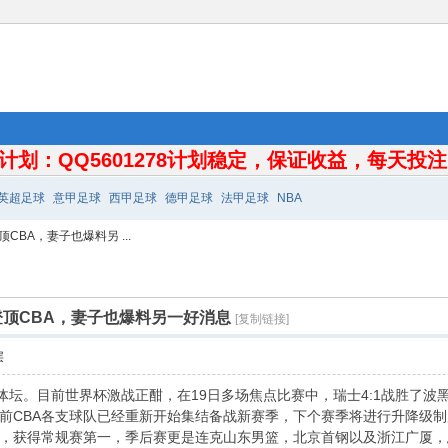
计划：QQ5601278计划稳定，保证收益，每天投注10
英超足球
意甲足球
西甲足球
德甲足球
法甲足球
NBA
BA，妻子也爆料另 ...
顶CBA，妻子也爆料另一好消息
[复制链接]
层
体坛。目前世界杯激战正酣，在19日多场焦点比赛中，瑞士4:1战胜了波
前CBA各支球队已经重新开始集结备战新赛季，下个赛季将进行升降级制度
竹，获得常规赛第一，季后赛更是连克山东男篮，北京首钢以及浙江广厦，总