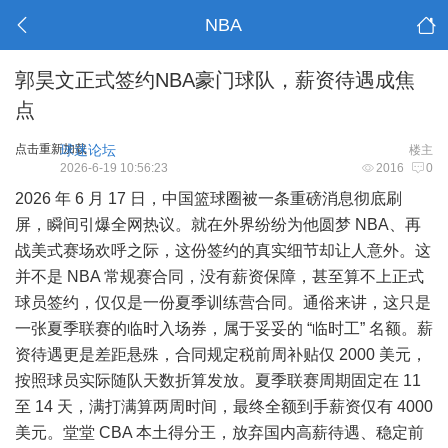
NBA
郭昊文正式签约NBA豪门球队，薪资待遇成焦
点
点击重新加载
球迷论坛
楼主
2026-6-19 10:56:23
2016
0
2026 年 6 月 17 日，中国篮球圈被一条重磅消息彻底刷
屏，瞬间引爆全网热议。就在外界纷纷为他圆梦 NBA、再
战美式赛场欢呼之际，这份签约的真实细节却让人意外。这
并不是 NBA 常规赛合同，没有薪资保障，甚至算不上正式
球员签约，仅仅是一份夏季训练营合同。通俗来讲，这只是
一张夏季联赛的临时入场券，属于妥妥的 “临时工” 名额。薪
资待遇更是差距悬殊，合同规定税前周补贴仅 2000 美元，
按照球员实际随队天数折算发放。夏季联赛周期固定在 11
至 14 天，满打满算两周时间，最终全额到手薪资仅有 4000
美元。堂堂 CBA 本土得分王，放弃国内高薪待遇、稳定前