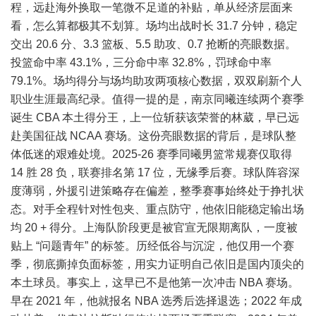
程，远赴海外换取一笔微不足道的补贴，单从经济层面来
看，怎么算都极其不划算。场均出战时长 31.7 分钟，稳定
交出 20.6 分、3.3 篮板、5.5 助攻、0.7 抢断的亮眼数据。
投篮命中率 43.1%，三分命中率 32.8%，罚球命中率
79.1%。场均得分与场均助攻两项核心数据，双双刷新个人
职业生涯最高纪录。值得一提的是，南京同曦连续两个赛季
诞生 CBA 本土得分王，上一位斩获该荣誉的林葳，早已远
赴美国征战 NCAA 赛场。这份亮眼数据的背后，是球队整
体低迷的艰难处境。2025-26 赛季同曦男篮常规赛仅取得
14 胜 28 负，联赛排名第 17 位，无缘季后赛。球队阵容深
度薄弱，外援引进策略存在偏差，整季赛事始终处于挣扎状
态。对手全程针对性包夹、重点防守，他依旧能稳定输出场
均 20 + 得分。上海队阶段更是被官宣无限期离队，一度被
贴上 “问题青年” 的标签。历经低谷与沉淀，他仅用一个赛
季，彻底撕掉负面标签，用实力证明自己依旧是国内顶尖的
本土球员。事实上，这早已不是他第一次冲击 NBA 赛场。
早在 2021 年，他就报名 NBA 选秀后选择退选；2022 年成