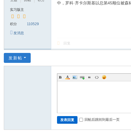
主题
回帖
积分
中，罗科·齐卡尔斯基以总第45顺位被
实习版主
积分
110529
发消息
回复
发新帖
回帖后跳转到最后一页
发表回复