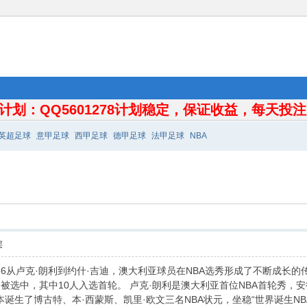
计划：QQ5601278计划稳定，保证收益，每天投注10
英超足球
意甲足球
西甲足球
德甲足球
法甲足球
NBA
层
 13:56从卢克·朗利到约什·吉迪，澳大利亚球员在NBA选秀形成了不断成
中被选中，其中10人入选首轮。 卢克·朗利是澳大利亚首位NBA首轮秀，
诞生了博古特、本·西蒙斯、凯里·欧文三名NBA状元，坐稳“世界诞生NB