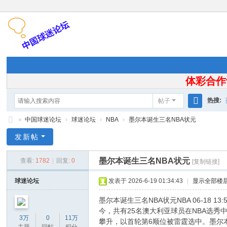
体彩合作
热搜:
帖子
搜
»
中国球迷论坛
›
球迷论坛
›
NBA
›
墨尔本诞生三名NBA状元
索
中
发新帖
国
墨尔本诞生三名NBA状元
查看:
1782
|
回复:
0
[复制链接]
球
迷
球迷论坛
发表于 2026-6-19 01:34:43
|
显示全部楼
论
墨尔本诞生三名NBA状元NBA 06-18
坛
今，共有25名澳大利亚球员在NBA选秀
3万
0
11万
攀升，以首轮第6顺位被雷霆选中。墨尔本