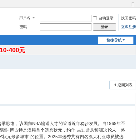
切
换
用户名
自动登录
找回密码
到
窄
密码
立即注册
登录
版
快捷导航
-400元
返回列表
长的传承脉络，该国向NBA输送人才的管道近年稳步发展。自1969年至
安德鲁·博古特是澳籍首个选秀状元，约什·吉迪曾从预测次轮末一路
A状元最多城市”的位置。2025年选秀共有四名澳大利亚球员被选