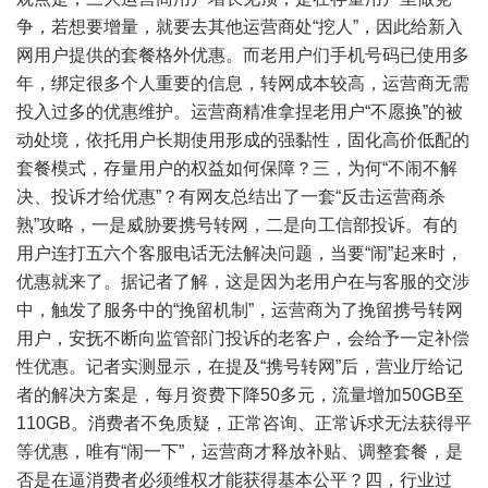
争，若想要增量，就要去其他运营商处“挖人”，因此给新入
网用户提供的套餐格外优惠。而老用户们手机号码已使用多
年，绑定很多个人重要的信息，转网成本较高，运营商无需
投入过多的优惠维护。运营商精准拿捏老用户“不愿换”的被
动处境，依托用户长期使用形成的强黏性，固化高价低配的
套餐模式，存量用户的权益如何保障？三，为何“不闹不解
决、投诉才给优惠”？有网友总结出了一套“反击运营商杀
熟”攻略，一是威胁要携号转网，二是向工信部投诉。有的
用户连打五六个客服电话无法解决问题，当要“闹”起来时，
优惠就来了。据记者了解，这是因为老用户在与客服的交涉
中，触发了服务中的“挽留机制”，运营商为了挽留携号转网
用户，安抚不断向监管部门投诉的老客户，会给予一定补偿
性优惠。记者实测显示，在提及“携号转网”后，营业厅给记
者的解决方案是，每月资费下降50多元，流量增加50GB至
110GB。消费者不免质疑，正常咨询、正常诉求无法获得平
等优惠，唯有“闹一下”，运营商才释放补贴、调整套餐，是
否是在逼消费者必须维权才能获得基本公平？四，行业过