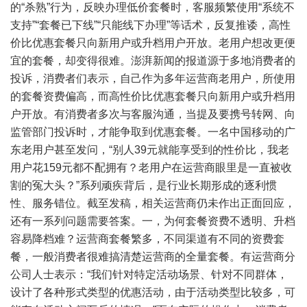
的“杀熟”行为，反映办理低价套餐时，客服频繁使用“系统不
支持”“套餐已下线”“只能线下办理”等话术，反复推诿，高性
价比优惠套餐只向新用户或升档用户开放。老用户想改更便
宜的套餐，却变得很难。澎湃新闻的报道源于多地消费者的
投诉，消费者们表示，自己作为多年运营商老用户，所使用
的套餐资费偏高，而高性价比优惠套餐只向新用户或升档用
户开放。有消费者多次与客服沟通，当提及要携号转网、向
监管部门投诉时，才能争取到优惠套餐。一名中国移动的广
东老用户甚至发问，“别人39元就能享受到的性价比，我老
用户花159元都不配拥有？老用户在运营商眼里是一直被收
割的冤大头？”系列顽疾背后，是行业长期形成的逐利惯
性、服务错位。截至发稿，相关运营商仍未作出正面回应，
还有一系列问题需要答案。一，为何套餐资费不透明、升档
容易降档难？运营商套餐繁多，不同渠道有不同的资费套
餐，一般消费者很难搞清楚运营商的全量套餐。有运营商分
公司人士表示：“我们针对特定活动场景、针对不同群体，
设计了各种形式类型的优惠活动，由于活动类型比较多，可