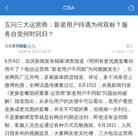
CBA
五问三大运营商：新老用户待遇为何双标？服
务自觉何时回归？
点击重新加载
球迷论坛
楼主
2026-6-19 01:33:47
2412
0
6月9日，澎湃新闻发布独家调查报道《明明有更优惠套餐却
用不了？电信运营商 “新老用户不同权”为何频频发生》，引
发网民广泛共鸣，多家媒体跟进报道、评论，多个词条登上
微博热搜，全网话题传播量过亿。6月15日，央视新闻刊发
《更换套餐阻碍重重 运营商“新老用户不同权”问题如何破
解》报道指出，从多位用户的反馈中可以看出，老用户要想
改换成更优惠的套餐，并非不可能的事，但很难一步到位。
不是要解绑宽带就是在网合约期还没到，即使没有这些限
制，客服人员也会通过各种方式百般挽留。6月16日，人民
日报发布的视频提及，大量网友发文吐槽，三大电信运营商