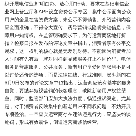
织开展电信业务“明白办、放心用”行动。要求在基础电信企
业网上营业厅和APP设立资费公示专区，集中公示面向公众
用户的全量在售资费方案，未公示不得销售。介绍营销内容
应全面准确，不得夸大宣传、诱导营销或隐瞒关键信息，保
障用户知情权。在监管明确要求下，为何运营商落地打折
扣？检察日报在发布的评论文章中指出，消费者享有公平交
易权，这一权利的核心就是无差别对待。不能因为消费者加
入时间有先有后，就对同样商品或服务打上不同价码。电信
服务是普惠服务、公共服务，新老用户享受同等权利不是可
以讨价还价的选项，而是法律红线、行业准则。澎湃新闻在
6月9日发布的评论文章中也指出，运营商应该有基本的服务
自觉，要抛弃短视营销的获客理念，破除新老用户权益壁
垒。同时，监管部门应加大执法力度，畅通投诉渠道。尤其
是，对于消费者反映集中的新老用户不同权问题，不妨开展
专项整治。一旦查实运营商存在违法违规行为，应坚决约谈
处罚，形成有效震慑，倒逼运营商诚信经营。