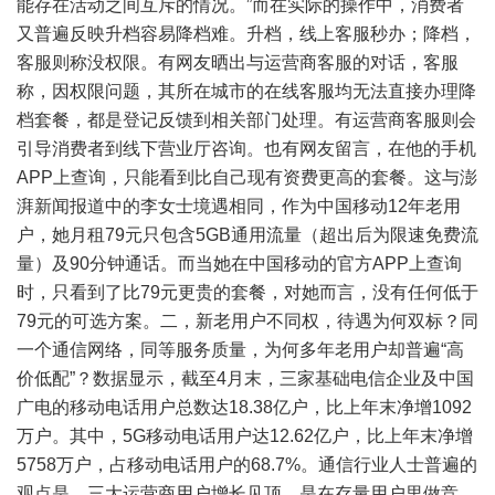
能存在活动之间互斥的情况。”而在实际的操作中，消费者
又普遍反映升档容易降档难。升档，线上客服秒办；降档，
客服则称没权限。有网友晒出与运营商客服的对话，客服
称，因权限问题，其所在城市的在线客服均无法直接办理降
档套餐，都是登记反馈到相关部门处理。有运营商客服则会
引导消费者到线下营业厅咨询。也有网友留言，在他的手机
APP上查询，只能看到比自己现有资费更高的套餐。这与澎
湃新闻报道中的李女士境遇相同，作为中国移动12年老用
户，她月租79元只包含5GB通用流量（超出后为限速免费流
量）及90分钟通话。而当她在中国移动的官方APP上查询
时，只看到了比79元更贵的套餐，对她而言，没有任何低于
79元的可选方案。二，新老用户不同权，待遇为何双标？同
一个通信网络，同等服务质量，为何多年老用户却普遍“高
价低配”？数据显示，截至4月末，三家基础电信企业及中国
广电的移动电话用户总数达18.38亿户，比上年末净增1092
万户。其中，5G移动电话用户达12.62亿户，比上年末净增
5758万户，占移动电话用户的68.7%。通信行业人士普遍的
观点是，三大运营商用户增长见顶，是在存量用户里做竞