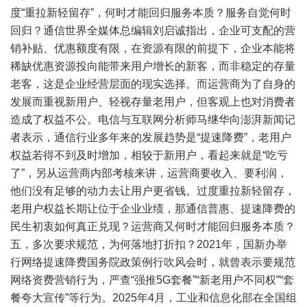
度“重拉新轻留存”，何时才能回归服务本质？服务自觉何时
回归？通信世界全媒体总编辑刘启诚指出，企业可支配的营
销补贴、优惠额度有限，在资源有限的前提下，企业本能将
稀缺优惠资源投向能带来用户增长的新客，而非稳定的存量
老客，这是企业经营层面的现实选择。而运营商为了自身的
发展而重视新用户、轻视存量老用户，但客观上也对消费者
造成了权益不公。电信与互联网分析师马继华向澎湃新闻记
者表示，通信行业多年来的发展趋势是“提速降费”，老用户
权益若得不到及时增加，相较于新用户，看起来就是“吃亏
了”，另从运营商内部考核来讲，运营商要收入、要利润，
他们没有足够的动力去让用户更省钱。过度重拉新轻留存，
老用户权益长期让位于企业业绩，那通信普惠、提速降费的
民生初衷如何真正兑现？运营商又何时才能回归服务本质？
五，多次要求规范，为何落地打折扣？2021年，国新办举
行网络提速降费国务院政策例行吹风会时，就曾表示要规范
网络资费营销行为，严查“强推5G套餐”“新老用户不同权”“套
餐夸大宣传”等行为。2025年4月，工业和信息化部在全国组