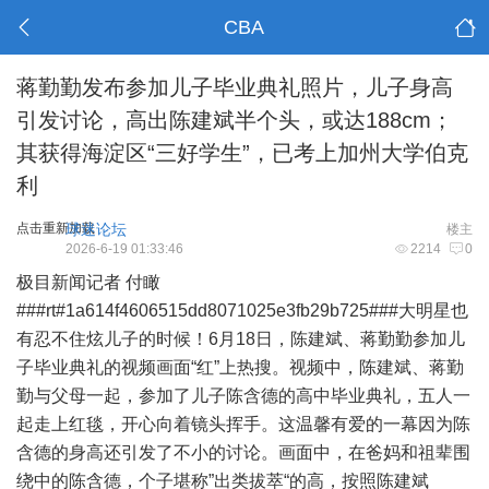
CBA
蒋勤勤发布参加儿子毕业典礼照片，儿子身高
引发讨论，高出陈建斌半个头，或达188cm；
其获得海淀区“三好学生”，已考上加州大学伯克
利
点击重新加载
球迷论坛
楼主
2026-6-19 01:33:46
2214
0
极目新闻记者 付瞰
###rt#1a614f4606515dd8071025e3fb29b725###大明星也
有忍不住炫儿子的时候！6月18日，陈建斌、蒋勤勤参加儿
子毕业典礼的视频画面“红”上热搜。视频中，陈建斌、蒋勤
勤与父母一起，参加了儿子陈含德的高中毕业典礼，五人一
起走上红毯，开心向着镜头挥手。这温馨有爱的一幕因为陈
含德的身高还引发了不小的讨论。画面中，在爸妈和祖辈围
绕中的陈含德，个子堪称”出类拔萃“的高，按照陈建斌