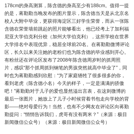
178cm的身高测算，陈含德的身高至少有188cm。值得一提
的是，蒋勤勤当晚发布的图片显示，陈含德当天是从北京名
校人大附中毕业，更获得海淀区三好学生荣誉，而从一张陈
含德在荣誉墙前跳起的照片能够看出，他已经考上了加利福
尼亚大学伯克利分校（加州大学伯克利），这所学校在世界
大学排名中表现优异，稳居全球前20名。在蒋勤勤微博评论
区，长久以来关注她的老粉们也为陈含德的毕业感到开心。
有粉丝还在评论区发布了2008年陈含德周岁时的抓周照
片，感叹“那个抓周抓到钢笔的男孩突然就高中毕业了”，同
时也为蒋勤勤感到欣慰：“为了家庭牺牲了很多很多的你，
看到老虎（陈含德小名）今天的样子，一定是满满的骄傲
吧！”蒋勤勤对于儿子的爱也显然溢出言表，在这则微博的
最后一张图片，她放上了儿子小时候背着书包走向学校的背
影——绝对母爱行为！当然，也有不少网友在评论区向蒋勤
勤提问：“悄悄告诉我们，虎哥有没有两米？”（来源：极目
新闻微信公众号）（来源：极目新闻微信公众号）