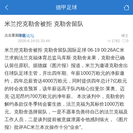
德甲足球
米兰挖克勒舍被拒 克勒舍留队
点击重新加载
球迷论坛
楼主
2026-6-19 01:33:44
1782
0
米兰挖克勒舍被拒 克勒舍留队国际足球 06-19 00:26AC米
兰求购法兰克福体育总监马库斯·克勒舍未果，克勒舍已确
认留任原职。据德媒《图片报》报道，米兰为邀请克勒舍出
任球队足球主管，开出四年期、年薪1000万欧元的净薪邀
约，四年总薪资达4000万欧元，同时提供四年总计7亿欧元
的转会改造预算，该年薪远高于队内核心拉斐尔·莱奥、迈
克·迈尼昂约700万欧元的净年薪。 本次谈判中，克勒舍的
解约条款仅冬季转会窗生效，法兰克福为其标价1000万欧
元。克勒舍选择留队，一是不愿辜负善待自己的法兰克福及
工作人员，二是谈判提前被意媒泄露令他感到恼火，《图片
报》批评AC米兰本次操作十分“业余”。