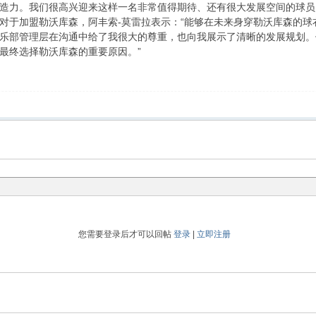
造力。我们很高兴迎来这样一名非常值得期待、还有很大发展空间的球员，
对于加盟勒沃库森，阿丰索-莫雷拉表示：“能够在未来身穿勒沃库森的
乐部管理层在沟通中给了我很大的尊重，也向我展示了清晰的发展规划。
最终选择勒沃库森的重要原因。”
您需要登录后才可以回帖
登录
|
立即注册