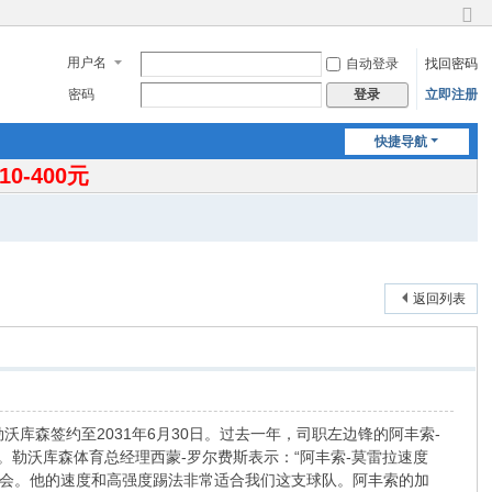
切
换
用户名
自动登录
找回密码
到
窄
密码
立即注册
登录
版
快捷导航
-400元
返回列表
库森签约至2031年6月30日。过去一年，司职左边锋的阿丰索-
。勒沃库森体育总经理西蒙-罗尔费斯表示：“阿丰索-莫雷拉速度
会。他的速度和高强度踢法非常适合我们这支球队。阿丰索的加