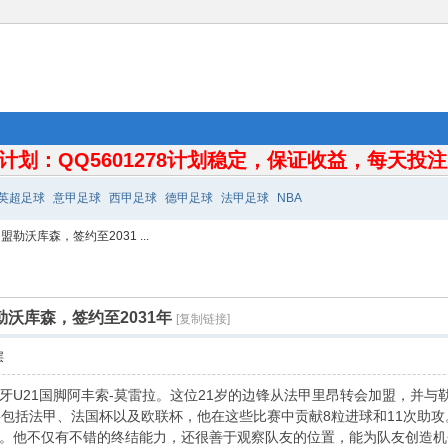
计划：QQ5601278计划稳定，保证收益，每天投注10
英超足球
意甲足球
西甲足球
德甲足球
法甲足球
NBA
沃库森，签约至2031 ...
沃库森，签约至2031年
[复制链接]
层
U21国脚阿丰索-莫雷拉。这位21岁的边锋从法甲里昂转会加盟，并与勒沃
事包括法甲、法国杯以及欧联杯，他在这些比赛中贡献8粒进球和11次助攻
。他不仅有不错的终结能力，还很善于观察队友的位置，能为队友创造机